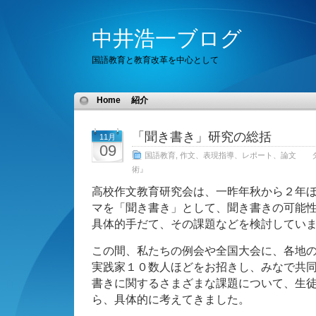
中井浩一ブログ
国語教育と教育改革を中心として
Home
紹介
「聞き書き」研究の総括
11月
09
国語教育
,
作文、表現指導、レポート、論文
術』
高校作文教育研究会は、一昨年秋から２年
マを「聞き書き」として、聞き書きの可能
具体的手だて、その課題などを検討してい
この間、私たちの例会や全国大会に、各地
実践家１０数人ほどをお招きし、みなで共
書きに関するさまざまな課題について、生
ら、具体的に考えてきました。