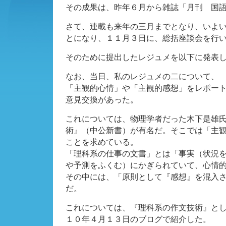
その成果は、昨年６月から雑誌「月刊 国
さて、連載も来年の三月までとなり、いよ
とになり、１１月３日に、総括座談会を行
そのために提出したレジュメを以下に発表
なお、当日、私のレジュメの二について、
「主観的心情」や「主観的感想」をレポー
意見交換があった。
これについては、物理学者だった木下是雄
術』（中公新書）が有名だ。そこでは「主
ことを求めている。
「理科系の仕事の文書」とは「事実（状況
や予測をふくむ）にかぎられていて、心情
その中には、「原則として『感想』を混入
だ。
これについては、『理科系の作文技術』と
１０年４月１３日のブログで紹介した。