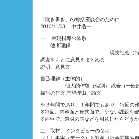
———————————————————–
「聞き書き」の総括座談会のために
2010/11/03 中井浩一
一 表現指導の体系
他者理解
現実社会（特殊）
調査をもとに意見をまとめる
説明、意見文
自己理解（主体的）
個人的体験（個別） 総合（一般的
描写の作文 志望理由、論文
※３年間であり、１年間でもあり、毎回の
※毎回、内容面と形式面で、少ない課題を
※内容で、題材の表などを用意したらどうか
二 取材、インタビューの２種
（１）事実（データ）と対象（社会問題や