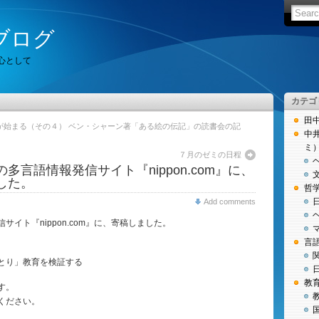
ブログ
心として
カテゴ
田
が始まる（その４） ベン・シャーン著「ある絵の伝記」の読書会の記
中
ミ
７月のゼミの日程
多言語情報発信サイト『nippon.com』に、
した。
哲
Add comments
イト『nippon.com』に、寄稿しました。
言
とり」教育を検証する
教
す。
ください。