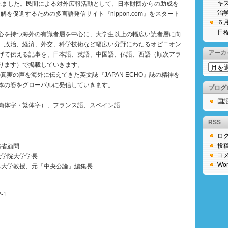
キ
されました。民間による対外広報活動として、日本財団からの助成を
治
解を促進するための多言語発信サイト『nippon.com』をスタート
６
日
心を持つ海外の有識者層を中心に、大学生以上の幅広い読者層に向
、政治、経済、外交、科学技術など幅広い分野にわたるオピニオン
アーカ
げて伝える記事を、日本語、英語、中国語、仏語、西語（順次アラ
ります）で掲載していきます。
ア
の真実の声を海外に伝えてきた英文誌『JAPAN ECHO』誌の精神を
ー
本の姿をグローバルに発信していきます。
カ
ブログ
イ
国
ブ
簡体字・繁体字）、フランス語、スペイン語
RSS
ロ
投
務省顧問
コ
大学院大学学長
Wor
精華大学教授、元『中央公論』編集長
-1