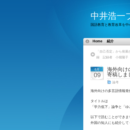
中井浩一
国語教育と教育改革を中
Home
紹介
「自己否定」から発展
録 記録者 小堀陽子
海外向けの
6月
09
寄稿しま
論考
海外向けの多言語情報発信サ
タイトルは
「学力低下」論争と「ゆ
以下で読むことができま
外国の知人にも紹介して