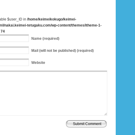
iable $user_ID in
/home/keimeikokugo/keimei-
ml/nakai.keimei-tetugaku.com/wp-content/themes/itheme-1-
e
74
Name
(required)
Mail
(will not be published) (required)
Website