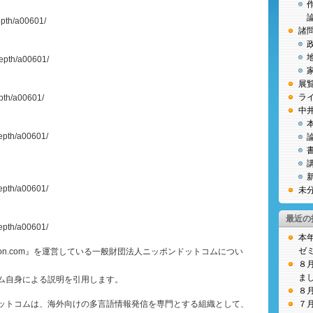
depth/a00601/
諸
depth/a00601/
展
ラ
epth/a00601/
中
depth/a00601/
depth/a00601/
未
最近の
depth/a00601/
本
ゼ
pon.com』を運営している一般財団法人ニッポンドットコムについ
８
ま
ム自身による説明を引用します。
８
ットコムは、海外向けの多言語情報発信を専門とする組織として、
７