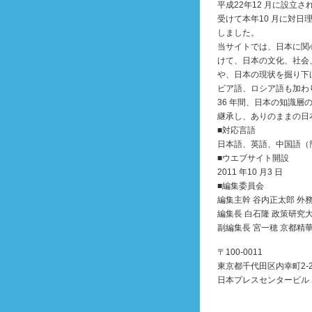
平成22年12 月に設立
受けて本年10 月に対日理
しました。
当サイトでは、日本に関
けて、日本の文化、社会
や、日本の現状を掘り下
ビア語、ロシア語も加わ
36 年間、日本の知識層
継承し、ありのままの日
■対応言語
日本語、英語、中国語（
■ウエブサイト開設
2011 年10 月3 日
■編集委員会
編集主幹 谷内正太郎 外
編集長 白石隆 政策研究
副編集長 宮一穂 京都
〒100-0011
東京都千代田区内幸町2-2
日本プレスセンタービル