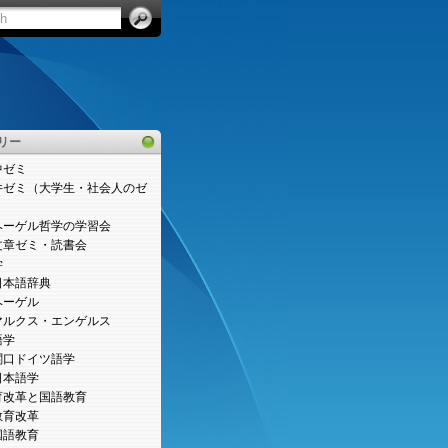
リー
中ゼミ
井ゼミ（大学生・社会人のゼ
）
ヘーゲル哲学の学習会
文章ゼミ・読書会
学
日本語辞典
ヘーゲル
マルクス・エンゲルス
語学
関口ドイツ語学
日本語学
育改革と国語教育
教育改革
国語教育