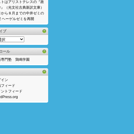
ストはアリストテレスの『政
学』（光文社古典新訳文庫）
月から８月までの中井ゼミの
程 ヘーゲルゼミを再開
イブ
ロール
語専門塾 鶏鳴学園
グイン
稿フィード
メントフィード
dPress.org