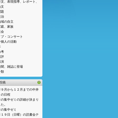
作文、表現指導、レポート、
論文
問題
政治
地域の自立
家庭、家族
覧会
イブ・コンサート
井個人の活動
本
論考
書評
講演
新聞、雑誌に登場
分類
投稿
年９月から１２月までの中井
ミの日程
月の集中ゼミの詳細が決まり
した。
月の集中ゼミ
月１９日（日曜）の読書会テ