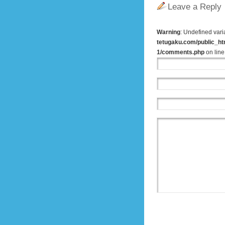
Leave a Reply
Warning
: Undefined var
tetugaku.com/public_ht
1/comments.php
on lin