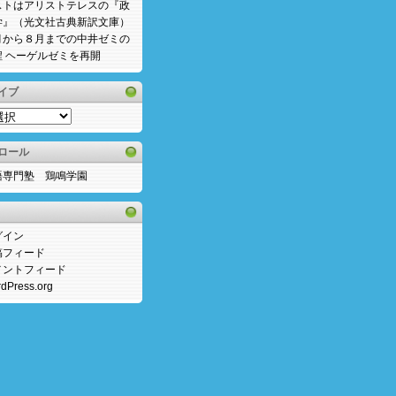
ストはアリストテレスの『政
学』（光文社古典新訳文庫）
月から８月までの中井ゼミの
程 ヘーゲルゼミを再開
イブ
ロール
語専門塾 鶏鳴学園
グイン
稿フィード
メントフィード
dPress.org