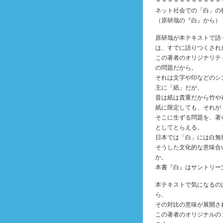
＝＝＝＝＝＝＝＝＝＝＝
ネット社会での「白」の
（原研哉の『白』から）
原研哉が本テキストで語
は、すでに語りつくされ
この著者のオリジナリテ
の問題だから。
それは文字や印などのシ
主に「紙」だが、
昔は紙は貴重だから竹や
紙に限定しても、それが
そこに生ずる問題を、著
としてとらえる。
日本では「白」には白無
そうした文化的な意味合
か。
本書『白』はサントリー
本テキストで気になるの
ら、
その対比の意味が展開さ
この著者のオリジナルの