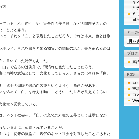
＝＝＝＝＝＝＝＝＝＝＝＝＝＝＝＝＝＝＝＝＝＝＝＝＝＝
キ
行方
治
６
日
っている「不可逆性」や「完全性の美意識」などの問題そのもの
たことだと思う。
アーカ
ィは、それを「白」と表現したことだろう。それは本来、色とは別
ア
ー
ンボルと、それを書きとめる物質との関係の話だ。書き留めるのは
カ
ブログ
イ
布に書いていた時代もあった。
国
ブ
「白」であるのは例外で、薄汚れた色だったことだろう。
者は精神や意識として、文化としてとらえ、さらにはそれを「白」
RSS
ロ
垢、武士の切腹の際の白装束というような、鮮烈さがある。
投
いを込めて「白」を考える時に、どういった世界が見えてくるの
コ
Wor
文化賞を受賞している。
は、ネット社会を、「白」の文化の対極の世界として提示しなが
れないままに、放置されていることだ。
１つは、従来の議論に、現代のネット社会を対置したことにあるだ