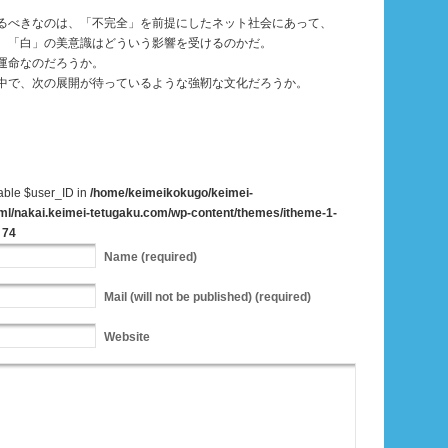
るべきなのは、「不完全」を前提にしたネット社会にあって、
、「白」の美意識はどういう影響を受けるのかだ。
運命なのだろうか。
中で、次の展開が待っているような強靭な文化だろうか。
iable $user_ID in
/home/keimeikokugo/keimei-
ml/nakai.keimei-tetugaku.com/wp-content/themes/itheme-1-
e
74
Name
(required)
Mail
(will not be published) (required)
Website