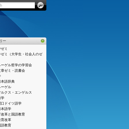
リー
中ゼミ
井ゼミ（大学生・社会人のゼ
）
ヘーゲル哲学の学習会
文章ゼミ・読書会
学
日本語辞典
ヘーゲル
マルクス・エンゲルス
語学
関口ドイツ語学
日本語学
育改革と国語教育
教育改革
国語教育