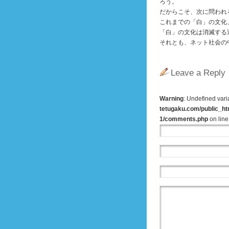
ろう。
だからこそ、次に問われ
これまでの「白」の文化
「白」の文化は消滅する
それとも、ネット社会の
Leave a Reply
Warning
: Undefined var
tetugaku.com/public_ht
1/comments.php
on lin