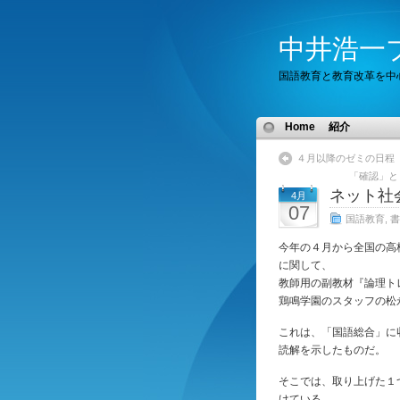
中井浩一
国語教育と教育改革を中
Home
紹介
４月以降のゼミの日程
「確認」と
ネット社
4月
07
国語教育
,
書
今年の４月から全国の高
に関して、
教師用の副教材『論理ト
鶏鳴学園のスタッフの松
これは、「国語総合」に
読解を示したものだ。
そこでは、取り上げた１
けている。