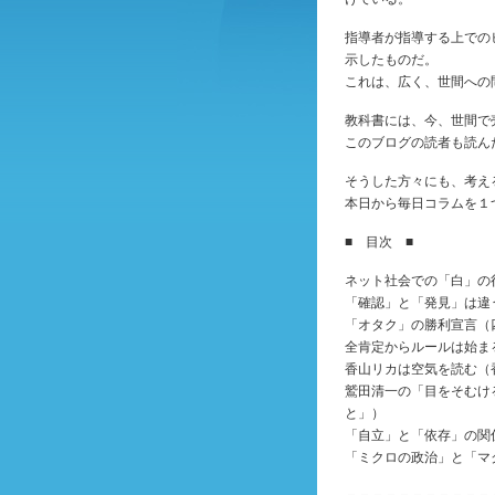
指導者が指導する上での
示したものだ。
これは、広く、世間への
教科書には、今、世間で
このブログの読者も読ん
そうした方々にも、考え
本日から毎日コラムを１
■ 目次 ■
ネット社会での「白」の
「確認」と「発見」は違
「オタク」の勝利宣言（
全肯定からルールは始ま
香山リカは空気を読む（
鷲田清一の「目をそむけ
と」）
「自立」と「依存」の関
「ミクロの政治」と「マ