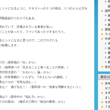
ヒントになるように、テキストへの１つの視点、１つのとらえ方を
諸
問題提起のつもりでもある。
売れていて、評価されている著者が並ぶ。
展
だことがあったり、ファンであったりするだろう。
ラ
中
るヒントになると思うので、このブログにも
つ転載します。
行方（原研哉の『白』から）
未
う（福岡伸一の「生きることと食べることの意味」）
四方田犬彦の『「かわいい」論』から）
最近の
る（竹田青嗣の「いたずら ?大人たちへの挑戦」）
香山リカの「空気を読む」）
本
るな！ 逃げるな！」（鷲田清一の「他者を理解するというこ
ゼ
８
係は？（姜尚中の『悩む力』から）
ま
クロの政治」（橋爪大三郎の『政治の教室』から）
８
７