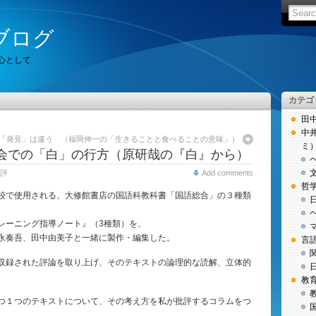
ブログ
心として
カテゴ
田
中
「発見」は違う （福岡伸一の「生きることと食べることの意味」）
ミ
会での「白」の行方（原研哉の『白』から）
評
Add comments
哲
校で使用される、大修館書店の国語科教科書「国語総合」の３種類
レーニング指導ノート』（3種類）を、
永奏吾、田中由美子と一緒に製作・編集した。
言
収録された評論を取り上げ、そのテキストの論理的な読解、立体的
教
つ１つのテキストについて、その考え方を私が批評するコラムをつ