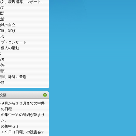
作文、表現指導、レポート、
論文
問題
政治
地域の自立
家庭、家族
覧会
イブ・コンサート
井個人の活動
本
論考
書評
講演
新聞、雑誌に登場
分類
投稿
年９月から１２月までの中井
ミの日程
月の集中ゼミの詳細が決まり
した。
月の集中ゼミ
月１９日（日曜）の読書会テ