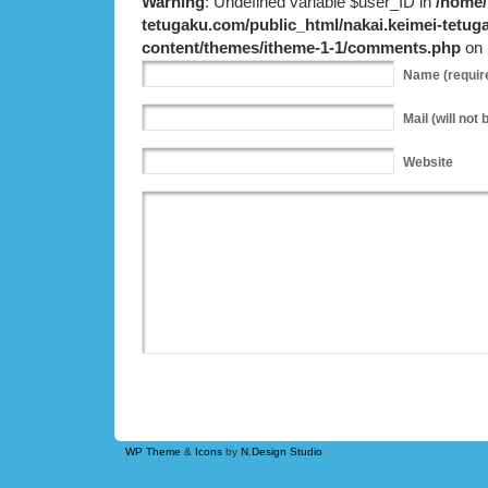
Warning
: Undefined variable $user_ID in
/home/
tetugaku.com/public_html/nakai.keimei-tetu
content/themes/itheme-1-1/comments.php
on 
Name
(requir
Mail
(will not 
Website
WP Theme
&
Icons
by
N.Design Studio