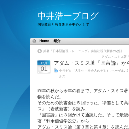
中井浩一ブログ
国語教育と教育改革を中心として
Home
紹介
拙著『日本語論理トレーニング』講談社現代新書の改訂
アダム・スミス著
アダム・スミス著『国富論』
12月
01
中井ゼミ（大学生・社会人のゼミ）
,
ヘーゲル
,
文
ルス
昨年の秋から今年の春まで、アダム・スミス著
物を読んだ。
そのための読書会は５回行った。準備として高
ス』（岩波新書）を読み、
『国富論』は３回かけて通読した。そして最後
著『剰余価値学説史』から
アダム・スミス論（第３章と第４章）を読んだ