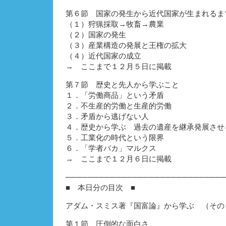
第６節 国家の発生から近代国家が生まれるま
（１）狩猟採取→牧畜→農業
（２）国家の発生
（３）産業構造の発展と王権の拡大
（４）近代国家の成立
→ ここまで１２月５日に掲載
第７節 歴史と先人から学ぶこと
１．「労働商品」という矛盾
２．不生産的労働と生産的労働
３．矛盾から逃げない人
４．歴史から学ぶ 過去の遺産を継承発展させ
５．工業化の時代という限界
６．「学者バカ」マルクス
→ ここまで１２月６日に掲載
────────────────────────────
■ 本日分の目次 ■
アダム・スミス著『国富論』から学ぶ （そ
第１節 圧倒的な面白さ