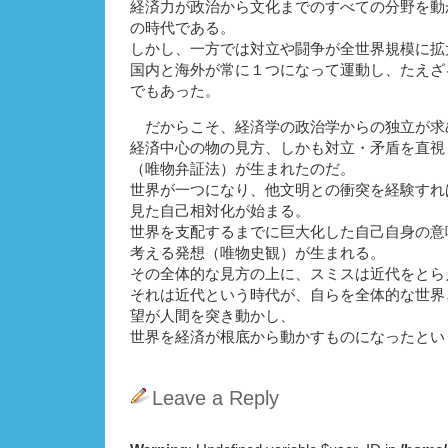
経済力が政治から文化までのすべての分野を動
の時代である。
しかし、一方では対立や闘争が全世界規模に拡
国内と海外が常に１つになって運動し、たえざ
でもあった。
だからこそ、経済学の政治学からの独立が求
経済中心の物の見方、しかも対立・矛盾を直視
（唯物弁証法）が生まれたのだ。
世界が一つになり、他文明との衝突を経験すれ
見た自己相対化が始まる。
世界を支配するまでに巨大化した自己自身の意
考える発想（唯物史観）が生まれる。
その全体的な見方の上に、スミスは近代をとら
それは近代という時代が、自らを全体的な世界
望が人間を突き動かし、
世界を経済が根底から動かすものになったとい
Leave a Reply