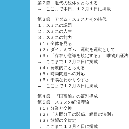
第２節 近代の総体をとらえる
→ ここまで本日、１２月１日に掲載
第３節 アダム・スミスとその時代
１．スミスの課題
２．スミスの人生
３．スミスの能力
（１）全体を見る
（２）ダイナミズム 運動を運動として
（３）「存在が意識を規定する」 唯物弁証法
→ ここまで１２月２日に掲載
（４）発展的にとらえる
（５）時局問題への対応
（６）平易なわかりやすさ
→ ここまで１２月３日に掲載
第４節 『国富論』の篇別構成
第５節 スミスの経済理論
（１）分業と交換
（２）「人間分子の関係、網目の法則」
（３）欲望の全肯定
→ ここまで１２月４日に掲載