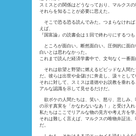
スミスとの関係はどうなっており、マルクスの
それらを知ることが必要に思えた。
そこで恐る恐る読んでみた。つまらなければ
えば、
『国富論』の読書会は１回で終わりにするつも
ところが面白い。断然面白い。圧倒的に面白
白いとは思わなかった。
これまで読んだ経済学書中で、文句なく一番面
それは欲望と野望に燃えるビビッドな人間た
だ。彼らは出世や金儲けに奔走し、汲々として
それに対して、スミスは道徳やお説教を垂れる
アルな認識を示して見せるだけだ。
欲ボケの人間たちは、笑い、怒り、悲しみ、
の示す真実を「かなわないなあ！」と受け入れ
私たちはここでリアルな物の見方や考え方を学
それは難しく言えば、マルクスの唯物弁証法、
だ。