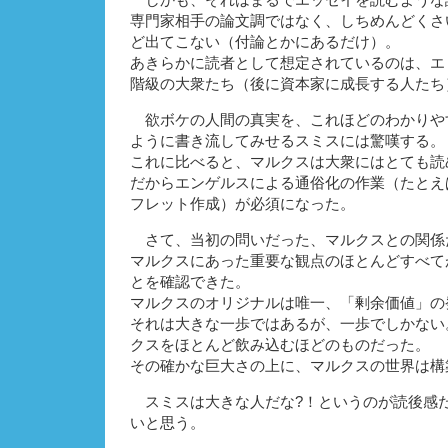
しかも、それはまるでエッセイを読むような
専門家相手の論文調ではなく、しちめんどくさ
ど出てこない（付論とかにあるだけ）。
あきらかに読者として想定されているのは、エ
階級の大衆たち（後に資本家に成長する人たち
欲ボケの人間の真実を、これほどのわかりや
ように書き流してみせるスミスには驚嘆する。
これに比べると、マルクスは大衆にはとても読
だからエンゲルスによる通俗化の作業（たとえ
フレット作成）が必須になった。
さて、当初の問いだった、マルクスとの関係
マルクスにあった重要な観点のほとんどすべて
とを確認できた。
マルクスのオリジナルは唯一、「剰余価値」の
それは大きな一歩ではあるが、一歩でしかない
クスをほとんど飲み込むほどのものだった。
その確かな巨大さの上に、マルクスの世界は構
スミスは大きな人だな?！というのが読後感
いと思う。