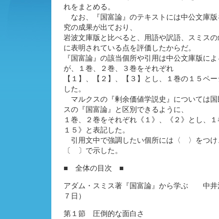
れをまとめる。
なお、『国富論』のテキストには中公文庫版
究の成果が出ており、
岩波文庫版と比べると、用語や訳語、スミスの
に表明されている点を評価したからだ。
『国富論』の該当個所や引用は中公文庫版によ
が、１巻、２巻、３巻をそれぞれ
【１】、【２】、【３】とし、１巻の１５ペー
した。
マルクスの『剰余価値学説史』については国
スの『国富論』と区別できるように、
１巻、２巻をそれぞれ《１》、《２》とし、１
１５》と表記した。
引用文中で強調したい個所には〈 〉をつけ
〔 〕で示した。
■ 全体の目次 ■
アダム・スミス著『国富論』から学ぶ 中井
７日）
第１節 圧倒的な面白さ