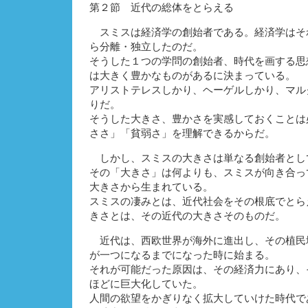
第２節 近代の総体をとらえる
スミスは経済学の創始者である。経済学はそ
ら分離・独立したのだ。
そうした１つの学問の創始者、時代を画する思
は大きく豊かなものがあるに決まっている。
アリストテレスしかり、ヘーゲルしかり、マル
りだ。
そうした大きさ、豊かさを実感しておくことは
ささ」「貧弱さ」を理解できるからだ。
しかし、スミスの大きさは単なる創始者とし
その「大きさ」は何よりも、スミスが向き合っ
大きさから生まれている。
スミスの凄みとは、近代社会をその根底でとら
きさとは、その近代の大きさそのものだ。
近代は、西欧世界が海外に進出し、その植民
が一つになるまでになった時に始まる。
それが可能だった原因は、その経済力にあり、
ほどに巨大化していた。
人間の欲望をかぎりなく拡大していけた時代で