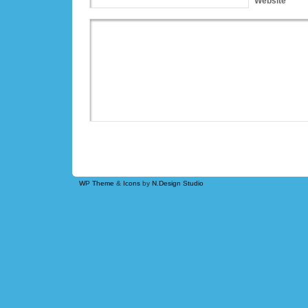
Website
WP Theme
&
Icons
by
N.Design Studio