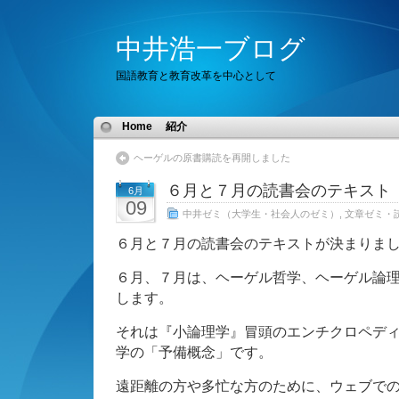
中井浩一ブログ
国語教育と教育改革を中心として
Home
紹介
ヘーゲルの原書購読を再開しました
６月と７月の読書会のテキスト
6月
09
中井ゼミ（大学生・社会人のゼミ）
,
文章ゼミ・
６月と７月の読書会のテキストが決まりま
６月、７月は、ヘーゲル哲学、ヘーゲル論
します。
それは『小論理学』冒頭のエンチクロペデ
学の「予備概念」です。
遠距離の方や多忙な方のために、ウェブで