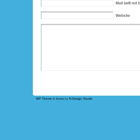
Mail
(will not 
Website
WP Theme
&
Icons
by
N.Design Studio