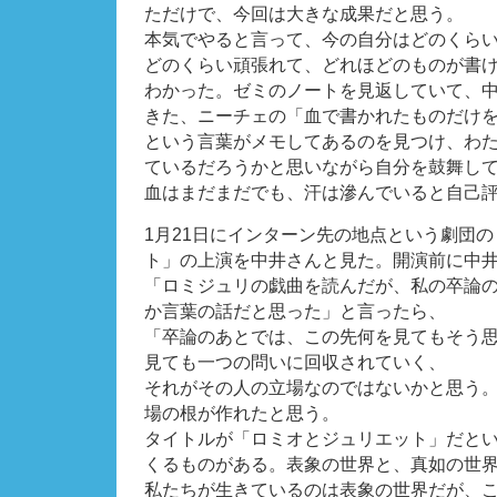
ただけで、今回は大きな成果だと思う。
本気でやると言って、今の自分はどのくら
どのくらい頑張れて、どれほどのものが書
わかった。ゼミのノートを見返していて、
きた、ニーチェの「血で書かれたものだけ
という言葉がメモしてあるのを見つけ、わ
ているだろうかと思いながら自分を鼓舞し
血はまだまだでも、汗は滲んでいると自己
1月21日にインターン先の地点という劇団
ト」の上演を中井さんと見た。開演前に中
「ロミジュリの戯曲を読んだが、私の卒論
か言葉の話だと思った」と言ったら、
「卒論のあとでは、この先何を見てもそう
見ても一つの問いに回収されていく、
それがその人の立場なのではないかと思う
場の根が作れたと思う。
タイトルが「ロミオとジュリエット」だと
くるものがある。表象の世界と、真如の世
私たちが生きているのは表象の世界だが、