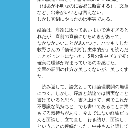
（根拠が不明なのに容易に断言する）、文
など、出来がいいとは言えない。
しかし真剣にやったのは事実である。
結論は、序論に比べてあいまいで薄すぎると
れたが、直前の直前にひらめきがあって、
なかなかいいことが思いつき、ハッキリし
牧野さんの「価値判断は主体的か」を読ん
ことがヒントになった。5月の集中ゼミで初
確実に理解が深まっているのを感じた。
文章の展開の仕方が美しくないが、美しく
た。
読み返して、論文としては論理展開の無理
につく。しかし、序論と結論では切実なこ
書けていると思う。書き上げて、何でこれ
不思議な気持ちと、でも書いてあることに
もてる気持ちがあり、今までにない経験だ
んと面談し、立て直し、行き詰り、面談し
ということの連続だった。中井さんと話し