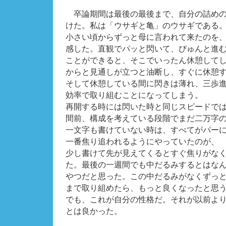
卒論期間は最後の最後まで、自分の詰めの
けた。私は「ウサギと亀」のウサギである
小さい頃からずっと母に言われて来たのを
感した。直観でパッと閃いて、びゅんと進
ことができると、そこでいったん休憩して
からと見通しが立つと油断し、すぐに休憩
そして休憩している間に閃きは薄れ、三歩
効率で取り組むことになってしまう。
再開する時には閃いた時と同じスピードで
間前、構成を考えている段階でまだ二万字
一文字も書けていない時は、すべてがパー
一番焦り追われるようにやっていたのが、
少し書けて先が見えてくるとすぐ焦りがな
た。最後の一週間でも中だるみするとはな
やつだと思った。この中だるみがなくずっ
まで取り組めたら、もっと良くなったと思
でも、これが自分の性格だ。それが以前よ
とは良かった。