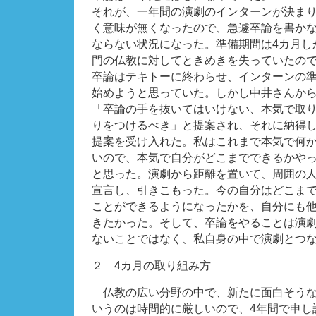
それが、一年間の演劇のインターンが決ま
く意味が無くなったので、急遽卒論を書か
ならない状況になった。準備期間は4カ月し
門の仏教に対してときめきを失っていたの
卒論はテキトーに終わらせ、インターンの
始めようと思っていた。しかし中井さんか
「卒論の手を抜いてはいけない、本気で取
りをつけるべき」と提案され、それに納得
提案を受け入れた。私はこれまで本気で何
いので、本気で自分がどこまでできるかや
と思った。演劇から距離を置いて、周囲の
宣言し、引きこもった。今の自分はどこま
ことができるようになったかを、自分にも
きたかった。そして、卒論をやることは演
ないことではなく、私自身の中で演劇とつ
２ 4カ月の取り組み方
仏教の広い分野の中で、新たに面白そうな
いうのは時間的に厳しいので、4年間で申し