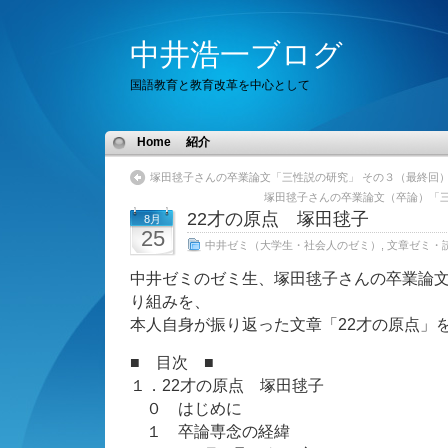
中井浩一ブログ
国語教育と教育改革を中心として
Home
紹介
塚田毬子さんの卒業論文「三性説の研究」 その３（最終回
塚田毬子さんの卒業論文（卒論）「
22才の原点 塚田毬子
8月
25
中井ゼミ（大学生・社会人のゼミ）
,
文章ゼミ・
中井ゼミのゼミ生、塚田毬子さんの卒業論
り組みを、
本人自身が振り返った文章「22才の原点」
■ 目次 ■
１．22才の原点 塚田毬子
０ はじめに
１ 卒論専念の経緯