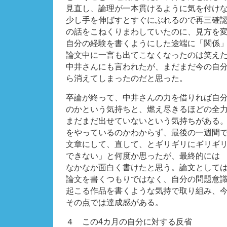
見直し、論理が一本貫けるように気を付け
少し手を伸ばすとすぐにぶれるので再三確
の話をこねくりまわしていたのに、見方を
自分の経験を書くようにした途端に「関係
論文中に一言も出てこなくなったのは笑え
中井さんにも言われたが、まだまだ今の自
ら消えてしまったのだと思った。
卒論が終って、中井さんの力を借りれば自
のかという気持ちと、燃え尽きるほどの全
まだまだ出せていないという気持ちがある
をやっているのかわからず、最後の一週間
文章にして、直して、とギリギリにギリギ
できない」と何度か思ったが、最終的には
なかなか面白く書けたと思う。論文として
論文を書くつもりではなく、自分の問題意
起こる作品を書くような気持で取り組み、
その点では達成感がある。
４ この4カ月の自分に対する反省