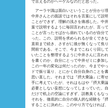
で言えるのがヘーゲルなのだと思った。
アーラヤ識は面白いということが分かり理
中井さんとの面談ではそれを言葉にして説
ことができず、理解の浅さを痛感した。中
葉で説明するように毎回言われたが、言っ
ことが言ったそばから崩れているのが自分
った。この、説明を求められるが全くでき
直前まで続き、さすがに後が無くなって焦
間前である。そこで、今までこねくり回し
いたことを整理するように中井さんに言わ
を書くのか、自分にとって中井ゼミに参加
この一年の変化は何だったのか、今までや
ドで振り返り、とにかく自分自身のことを
思い直した。それまでは『摂大乗論』に寄
手に考えていたが、それはもはや『摂大乗
必要としない妄想になってしまっていた。
だけで机上の空論にすぎず、説教臭くもな
それを、徹底的に自分の個人的な経験を『
することに決めた。このやり方でなければ