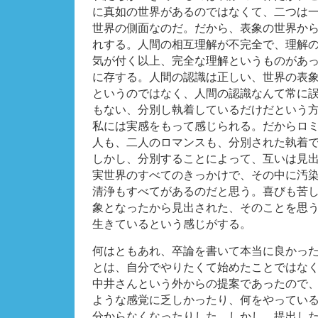
に真如の世界があるのではなくて、二つは
世界の側面なのだ。だから、表象の世界か
れする。人間の相互理解が不完全で、理解
気が付く以上、完全な理解というものがあ
に存する。人間の認識は正しい、世界の表
というのではなく、人間の認識なんて常に
もない、分別し執着しているだけだという
私には実感をもって感じられる。だからロ
人も、二人のロマンスも、分別された執着
しかし、分別することによって、互いは見
実世界のすべてのきっかけで、その中に汚
清浄もすべてがあるのだと思う。喜びも苦
象となったから見出された、そのことを思
生きているという感じがする。
何はともあれ、卒論を書いて本当に良かっ
とは、自分でやりたくて始めたことではな
中井さんという外からの提案であったので
ような感覚に乏しかったり、何をやってい
分からなくなったりした。しかし、提出し