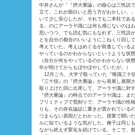
中井さんが「『摂大乗論』の核心は三性説
立て。これが面白いと思う方がおかしい。
いて少し安心したが、それでも二本柱であ
る」のにアーラヤ識には何も感じないのは
思いつつ、でも読む気にもなれず、三性説
とを自分の都合のいいようにこねくり回し
考えていた。考えはめぐるが前進している
やっているのかわからないというような状
（自分が何をやっているのかわからない状
年が明けてからもぼやぼやしていたが。）
12月ごろ、大学で取っていた『唯識三十
『三十頌』の『摂大乗論』から発展し展開
取り上げた回に出席して、アーラヤ識に対
『摂大乗論』の時点でのアーラヤ識は、ま
プリミティブで荒削りで、アーラヤ識の性
りも、その存在論証に重きが置かれている
つまらない原因だとわかった。授業で聞い
ルに似ているような気がした。種子は同じ
ながら絶えず変化を続けている。そこで、