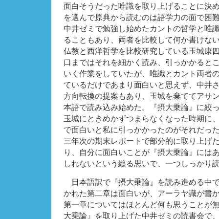
面白そうだった唯識を取り上げることに決
を選んで原典から読むのは語学力の面で困
中井ゼミで勉強し始めたカントの哲学と唯
ることもあり、両者を比較して何か書けな
仏教と西洋哲学を比較研究している玉城康
口まではそれを細かく読み、引っかかると
いく作業をしていたが、唯識とカント両者
ているだけであまり面白いと思えず、中井
方向転換の提案もあり、玉城を棄ててアサ
本語で読み込み始めた。『摂大乗論』に絞
玉城にときめかずつまらなくなった時期に
で面白いと私に引っかかったのがそれだっ
三年次の期末レポートで部分的に取り上げ
り、自分に面白いことが『摂大乗論』には
しれないという縋る思いで、一つしっかり
日本語訳で『摂大乗論』を読み進める中で
かれた第二章は面白いが、アーラヤ識が書
第一章についてはほとんど何も思うことが
大乗論』を取り上げた中井ゼミの読書会で