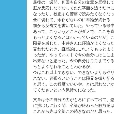
最後の一週間、何回も自分の文章を反復し
脳が反応しなくなってただ字面を追うだけ
なったり、校正すら苦痛で読みたくなくな
全に切れて、余裕がないのに卒論が終わる
前から反省文を書いていた。やっている最
あって、こういうところがダメで、ここを
もっとよくなるとはわかっているのだが、
限界を感じた。中井さんに序論がよくなっ
言われたとき、直感的にこれよりもっとよ
ったが、やっていく中で今の自分にはここ
出来ないと思った。今の自分はここまでや
っとよくなれることもわかるが、
今はこれ以上できない。できないよりもや
れない。頑張るということは限界を振り切
と思う。この程度でいいや、とは思わない
てくださいという気持ちになった。
文章は今の自分の力がもろにすべて出て、
に提出しに行く間、卒論が終わった解放感
これから先は全部この続きなのだと思った