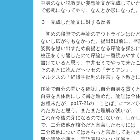
中身のない説教臭い妄想論文が完成してい
で必死になってやり、なんとか形になった
３ 完成した論文に対する反省
初めの段階での卒論のアウトラインはひど
ないし広がりもなかった。提出6日前に、卒
姿勢を思い出すため前提となる序論を猛烈
校正をくり返したので序論は一番読みやす
書けていると思う。中井ゼミでやって来た
そのあとに読んだヘッセの『デミアン』、
マルクスの「経済学批判の序言」を下敷き
序論で自分の問いを確認し自分自身を貫く
自身を具体例にして書き進めた。論証は全
お粗末だが、pp17-21の「ことば」につい
れた方だと思う。まだまだ理解が浅いが、
これが今後の芽になるのではないか。しか
で、二分依他が核心だと宣言したわりには
二分依他についてはさらっと言及してあっ
槃の議論の薄さ、言語表現のいい加減さ