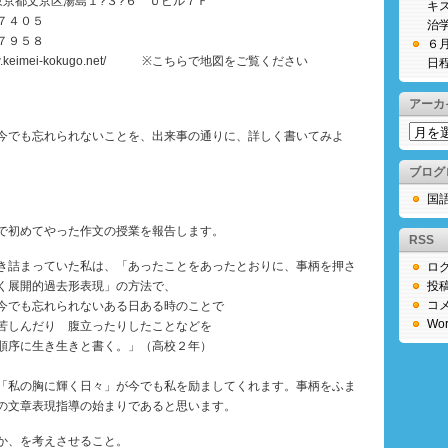
４ 東京都文京区湯島１?３?６ Ｕビル７Ｆ
キ
７４０５
治
７９５８
６
www.keimei-kokugo.net/ ※こちらで地図をご覧ください
日
アーカ
ア
今でも忘れられないことを、出来事の通りに、詳しく書いてみよ
ー
カ
ブログ
イ
国
ブ
で初めてやった作文の授業を報告します。
RSS
き詰まっていた私は、「あったことをあったとおりに、事柄を押さ
ロ
く展開的過去形表現」の方法で、
投
コ
今でも忘れられないある日ある時のことで
Wor
苦しんだり 腹立ったりしたことなどを
順序に生き生きと書く。」（高校２年）
「私の胸に輝く日々」が今でも私を励ましてくれます。事柄をふま
の文章表現指導の始まりであると思います。
か、を考えさせること。