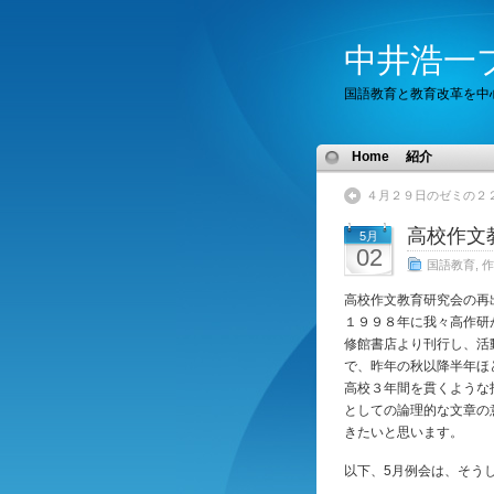
中井浩一
国語教育と教育改革を中
Home
紹介
４月２９日のゼミの２
高校作文
5月
02
国語教育
,
作
高校作文教育研究会の再
１９９８年に我々高作研
修館書店より刊行し、活
で、昨年の秋以降半年ほ
高校３年間を貫くような
としての論理的な文章の
きたいと思います。
以下、5月例会は、そう