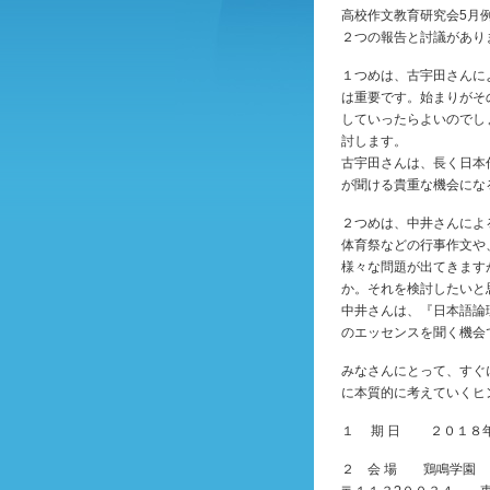
高校作文教育研究会5月
２つの報告と討議があり
１つめは、古宇田さんに
は重要です。始まりがそ
していったらよいのでし
討します。
古宇田さんは、長く日本
が聞ける貴重な機会にな
２つめは、中井さんによ
体育祭などの行事作文や
様々な問題が出てきます
か。それを検討したいと
中井さんは、『日本語論
のエッセンスを聞く機会
みなさんにとって、すぐ
に本質的に考えていくヒ
１ 期 日 ２０１８年
２ 会 場 鶏鳴学園