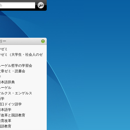
リー
中ゼミ
井ゼミ（大学生・社会人のゼ
）
ヘーゲル哲学の学習会
文章ゼミ・読書会
学
日本語辞典
ヘーゲル
マルクス・エンゲルス
語学
関口ドイツ語学
日本語学
育改革と国語教育
教育改革
国語教育