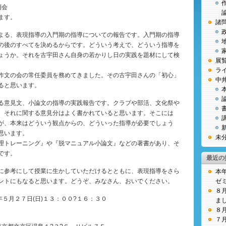
例会
ます。
諸
よる、表現指導の入門期の指導についての報告です。入門期の指導
の後のすべてを決めるからです。どういう考えで、どういう指導を
ょうか。それを古宇田さん自身の若かりし日の実践を題材にして検
展
ラ
作文の会の常任委員を務めてきました。その古宇田さんの「初心」
中
ると思います。
る意見文、小論文の指導の実践報告です。クラブや部活、文化祭や
、それに関する意見分はよく書かれていると思います。そこには
が、本来はどういう観点からの、どういった指導が必要でしょう
思います。
未
理トレーニング』や『脱マニュアル小論文』などの著書があり、そ
です。
最近の
に参考にして授業に生かしていただけるとともに、表現指導をさら
本
ントにもなると思います。どうぞ、みなさん、おいでください。
ゼ
８
５月２７日(日)１３：００?１６：３０
ま
８
７