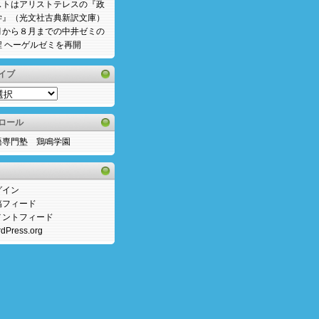
ストはアリストテレスの『政
学』（光文社古典新訳文庫）
月から８月までの中井ゼミの
程 ヘーゲルゼミを再開
イブ
ロール
語専門塾 鶏鳴学園
グイン
稿フィード
メントフィード
dPress.org