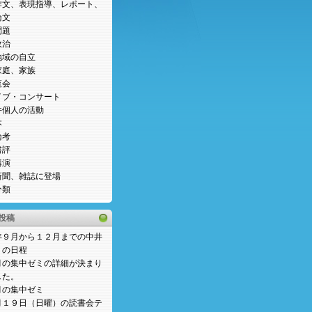
作文、表現指導、レポート、
論文
問題
政治
地域の自立
家庭、家族
覧会
イブ・コンサート
井個人の活動
本
論考
書評
講演
新聞、雑誌に登場
分類
投稿
年９月から１２月までの中井
ミの日程
月の集中ゼミの詳細が決まり
した。
月の集中ゼミ
月１９日（日曜）の読書会テ