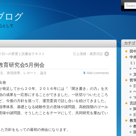
ブログ
心として
カテゴ
田
２日への変更と読書会テキスト
江上茂雄：風景日記
中
ミ
教育研究会5月例会
文、表現指導、レポート、論文
Add comments
哲
出発
が発足してから２０年、２０１６年には『「聞き書き」の力』を大
動の成果を一応形にすることができました。一区切りついたところ
ど、今後の方針を巡って、運営委員で話し合いを続けてきました。
言
指導体系、基礎となる経験作文の意味や諸問題、高校段階のゴール
意味や諸問題、そうしたことをテーマにして、共同研究を重ねてい
教
した方針をもっての最初の例会になります。