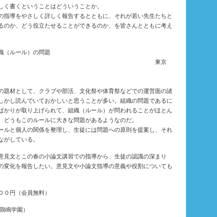
しく書くということはどういうことか。
の指導をやさしく詳しく報告するとともに、それが若い先生たちと
るのか、どう役立たせることができるのか、を皆さんとともに考え
織（ルール）の問題
東京
の題材として、クラブや部活、文化祭や体育祭などでの運営面の諸
しかし読んでいておかしいと思うことが多い。組織の問題であるに
ばかりが取り上げられて、組織（ルール）が問われることがほとん
、どうもこのルールに大きな問題があるようなのだ。
ールと個人の関係を整理し、生徒には問題への原則を提案し、それ
ながしている。
意見文とこの春の小論文講習での指導から、生徒の認識の深まり
の変化を報告したい。意見文や小論文指導の意義や役割についても
０円（会員無料）
鶏鳴学園）