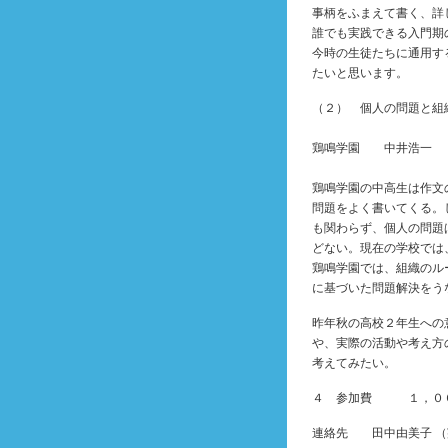
事柄をふまえて書く、詳
誰でも実践できる入門期
今時の生徒たちに通用す
たいと思います。
（２） 個人の問題と組
鶏鳴学園 中井浩一
鶏鳴学園の中高生は作文
問題をよく書いてくる。
も関わらず、個人の問題
どない。現在の学校では
鶏鳴学園では、組織のル
に基づいた問題解決をう
昨年秋の高校２年生への
や、実際の活動や考え方
考えてみたい。
４ 参加費 １，００
連絡先 田中由美子 （