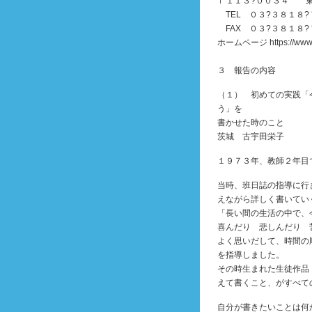
〒１１３?００３
TEL ０３?３８１８?
FAX ０３?３８１８?
ホームページ https://
３ 報告の内容
（１） 初めての実践「
う」を
書かせた時のこと
茨城 古宇田栄子
１９７３年、教師２年目
当時、班日誌の指導に行
えながら詳しく書いてい
「長い間の生活の中で、
喜んだり 悲しんだり 
よく思いだして、時間の
を指導しました。
その時生まれた生徒作品
えて書くこと、がすべて
自分が書きたいことは何