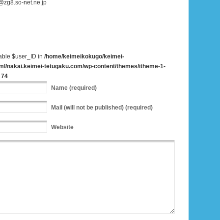
.so-net.ne.jp
iable $user_ID in
/home/keimeikokugo/keimei-
ml/nakai.keimei-tetugaku.com/wp-content/themes/itheme-1-
e
74
Name
(required)
Mail
(will not be published) (required)
Website