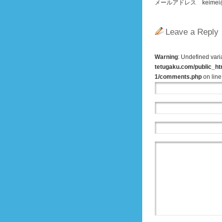
メールアドレス keimei@zg8
Leave a Reply
Warning
: Undefined var
tetugaku.com/public_ht
1/comments.php
on lin