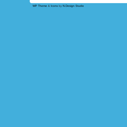
WP Theme
&
Icons
by
N.Design Studio