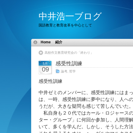
中井浩一ブログ
国語教育と教育改革を中心として
Home
紹介
高校作文教育研究会の「終わり」
感受性訓練
5月
09
論考
,
哲学
感受性訓練
中井ゼミのメンバーに、感受性訓練にはま
は、一時、感受性訓練に夢中になり、人へ
うだが、大きな疑問も感じて苦しんでいた
私自身も２０代ではカール・ロジャースの
ター・グループ」に何回か参加し、人間理
いて、多くを学んだ。しかし、そうした方