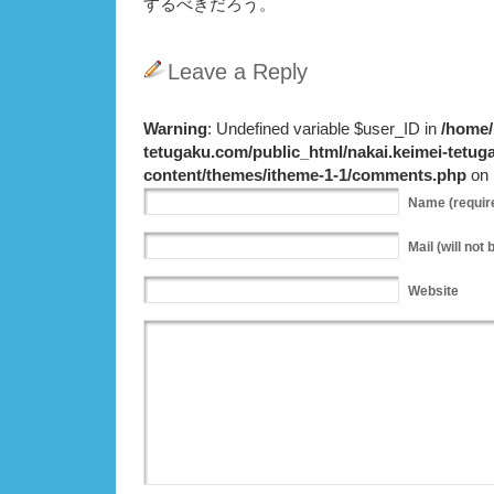
するべきだろう。
Leave a Reply
Warning
: Undefined variable $user_ID in
/home/
tetugaku.com/public_html/nakai.keimei-tetu
content/themes/itheme-1-1/comments.php
on 
Name
(requir
Mail
(will not 
Website