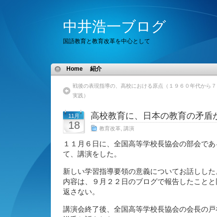
中井浩一ブログ
国語教育と教育改革を中心として
Home
紹介
戦後の表現指導の、高校における原点（１９６０年代から７
実践）
高校教育に、日本の教育の矛盾
11月
18
教育改革
,
講演
１１月６日に、全国高等学校長協会の部会であ
て、講演をした。
新しい学習指導要領の意義についてお話しした
内容は、９月２２日のブログで報告したことと
返さない。
講演会終了後、全国高等学校長協会の会長の戸