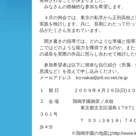
発表されることが決まりました。
みなさんの積極的な参加を希望します。
４月の例会では、東京の私学から正則高校と
実践を検討します。共に、長期にわたって行っ
品がたくさん生まれています。
聞き書きの指導では、どのような準備と指導
こではどのような能力を獲得できるのか。また
の成長を実際の作品に照らし合わせて検討した
参加希望者は以下に簡単な自己紹介（所属、
意識など）を添えて申し込みください。
メールアドレス ko-nakai@js6.so-net.ne.jp
１ 期 日 ２００９年４月２６日(日)１０
２ 会 場 鶏鳴学園御茶ノ水校
東京都文京区湯島１?９?１４ 
３０１号
? ０３（３８１８）７４０５ J
歩４分
※鶏鳴学園の地図はhttp://www.keimei-