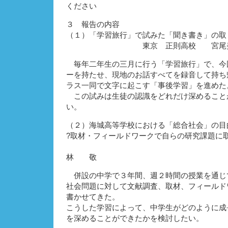
ください
３ 報告の内容
（１）「学習旅行」で試みた「聞き書き」の取
東京 正則高校 宮尾美
毎年二年生の三月に行う「学習旅行」で、今回
ーを持たせ、現地のお話すべてを録音して持ち
ラス一同で文字に起こす「事後学習」を進めた
この試みは生徒の認識をどれだけ深めること
い。
（２）海城高等学校における「総合社会」の目
?取材・フィールドワークで自らの研究課題に
東京 海
林 敬
併設の中学で３年間、週２時間の授業を通じ
社会問題に対して文献調査、取材、フィールド
書かせてきた。
こうした学習によって、中学生がどのように成
を深めることができたかを検討したい。