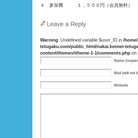
４ 参加費 １，５００円（会員無料）
Leave a Reply
Warning
: Undefined variable $user_ID in
/home/
tetugaku.com/public_html/nakai.keimei-tetu
content/themes/itheme-1-1/comments.php
on 
Name
(requir
Mail
(will not 
Website