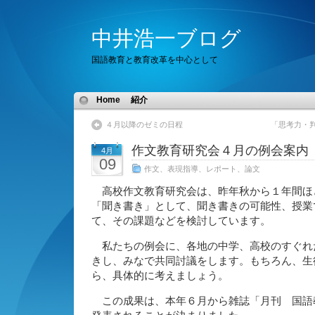
中井浩一ブログ
国語教育と教育改革を中心として
Home
紹介
４月以降のゼミの日程
「思考力・
作文教育研究会４月の例会案内
4月
09
作文、表現指導、レポート、論文
高校作文教育研究会は、昨年秋から１年間ほ
「聞き書き」として、聞き書きの可能性、授業
て、その課題などを検討しています。
私たちの例会に、各地の中学、高校のすぐれ
きし、みなで共同討議をします。もちろん、生
ら、具体的に考えましょう。
この成果は、本年６月から雑誌「月刊 国語