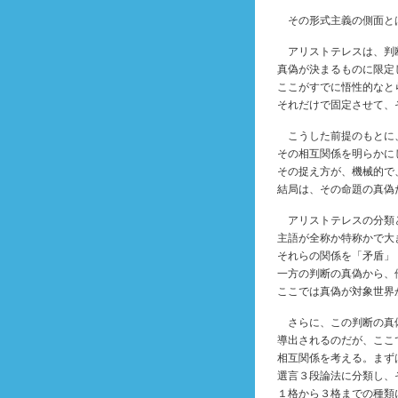
その形式主義の側面と
アリストテレスは、判
真偽が決まるものに限定
ここがすでに悟性的なと
それだけで固定させて、
こうした前提のもとに
その相互関係を明らかに
その捉え方が、機械的で
結局は、その命題の真偽
アリストテレスの分類
主語が全称か特称かで大
それらの関係を「矛盾」
一方の判断の真偽から、
ここでは真偽が対象世界
さらに、この判断の真
導出されるのだが、ここ
相互関係を考える。まず
選言３段論法に分類し、
１格から３格までの種類