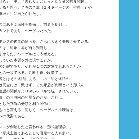
始め」「中」「終わり」ととらえた３者の媒介関係、
いると思う。７巻の７章（２４９ページの「推理」）や
推理」）に当たられたし。
スにある２面性を指摘し、前者を批判し、
カントであり、ヘーゲルだった。
レスの後者の側面を、さらに大きく発展させている。
のは、対象世界が自ら判断し、
すからだ、ヘーゲルはそう考える。
していた本質を外に現すことが、
の分裂であり、それが１つの対象でもあることが
との一致である。判断も低い段階では、
容とはその述語にある。この主語と述語の
は完全には一致せず、その矛盾が判断という形式を
述語の関係がより深いレベルで統一されていく。
論」の４段階の発展なのだが、これは、
とした判断の分類と相互関係に、
ものと言える。同じく、ヘーゲルの推理論は、
への代案である。
レスが創始したと言われる「形式論理学」、
い形式主義であるとして否定する人も多い。