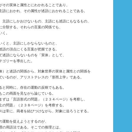
がその実体と属性とにわかれることであり、
主語におかれ、その属性が述語におかれることである。
主語にしかおけないもの、主語にも述語にもなるもの、
に分類する。それらの言葉の関係でも、
いく。
いくと、主語にしかならないものと、
述語の頂点にくる言葉が把握できる。
て述語にならないものを「実体」として、
テゴリーを導出した。
）と述語の関係から、対象世界の実体と属性との関係を
ているのが、アリストテレスの『形而上学』である。
ると同時に、存在の運動の反映でもある。
もこの両面を見ながら論じている。
まずは「言語形式の問題」（２３４ページ）を考察し、
上の問題」（２３８ページ）を考察する。
スは常に、両者を結びつけながら、対象に迫ろうとする。
の運動を捉えようとするのが、
理の用語法である。そこでの推理とは、