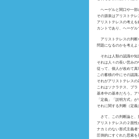
ヘーゲルと関口や一部
その源泉はアリストテレ
アリストテレスの考えを
カントであり、ヘーゲル
アリストテレスの判断
問題になるのかを考えよ
それは人類の認識や知
それは人々の長い営みの
従って、個人が改めて真
この蓄積の中にその認識
それがアリストテレスの
これはソクラテス、プラ
基本中の基本だろう。ア
「定義」「説明方式」が
それに関する判断（定義
さて、この判断論と、
アリストテレスの２面性
ナカミのない形式主義者
圧倒的にすぐれた思索を