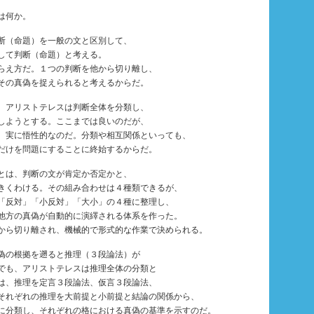
は何か。
断（命題）を一般の文と区別して、
して判断（命題）と考える。
らえ方だ。１つの判断を他から切り離し、
その真偽を捉えられると考えるからだ。
、アリストテレスは判断全体を分類し、
しようとする。ここまでは良いのだが、
、実に悟性的なのだ。分類や相互関係といっても、
だけを問題にすることに終始するからだ。
とは、判断の文が肯定か否定かと、
きくわける。その組み合わせは４種類できるが、
「反対」「小反対」「大小」の４種に整理し、
他方の真偽が自動的に演繹される体系を作った。
から切り離され、機械的で形式的な作業で決められる。
偽の根拠を遡ると推理（３段論法）が
でも、アリストテレスは推理全体の分類と
は、推理を定言３段論法、仮言３段論法、
それぞれの推理を大前提と小前提と結論の関係から、
に分類し、それぞれの格における真偽の基準を示すのだ。