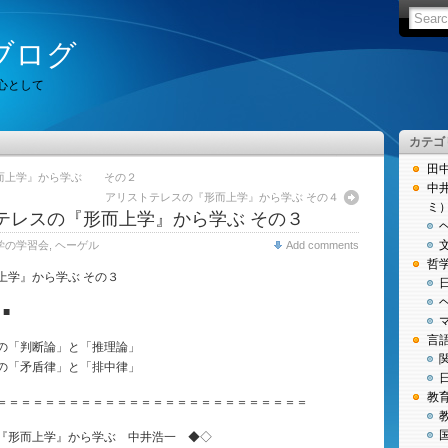
ブログ
心として
カテゴ
田
而上学』から学ぶ その２
中
アリストテレスの『形而上学』から学ぶ その４
ミ
テレスの『形而上学』から学ぶ その３
学の学習会
,
ヘーゲル
Add comments
哲
上学』から学ぶ その３
■
言
の「判断論」と「推理論」
の「矛盾律」と「排中律」
教
＝＝＝＝＝＝＝＝＝＝＝＝＝＝＝＝＝＝＝＝＝＝＝＝＝＝
『形而上学』から学ぶ 中井浩一 ◆◇