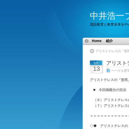
中井浩一
国語教育と教育改革を中
Home
紹介
アリストテレスの『形
アリスト
5月
13
ヘーゲル哲
アリストテレスの『形而
■ 今回掲載分の目次 
（６）アリストテレス
（７）アリストテレス
＝＝＝＝＝＝＝＝＝＝＝
◇◆ アリストテレスの