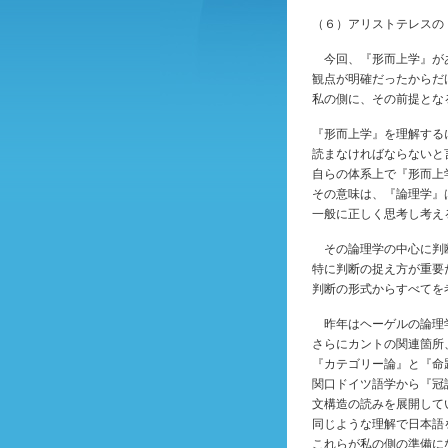
（６）アリストテレスの
今回、『形而上学』が
観点が明確だったからだ
私の側に、その前提とな
『形而上学』を理解する
読まなければならないと
自らの体系上で『形而上
その意味は、『論理学』
一般に正しく思考し考え
その論理学の中心に判
特に判断の捉え方が重要
判断の形式からすべてを
昨年はヘーゲルの論理
さらにカントの関連箇所
『カテゴリー論』と『命
関口ドイツ語学から『冠
文構造の読みを展開して
同じような理解で日本語
これらが私の側の準備に