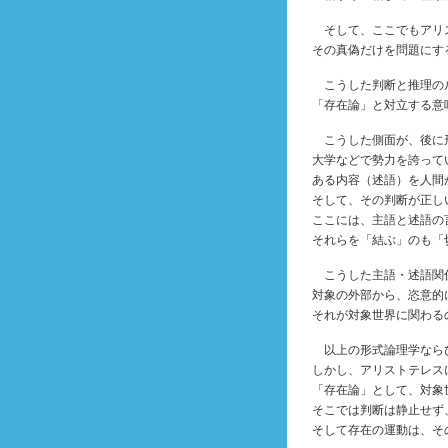
そして、ここでもアリ
その真偽だけを問題にす
こうした判断と推理の
「存在論」と対立する意
こうした側面が、後に形
大学などで勢力を誇って
ある内容（述語）を人間
そして、その判断が正し
ここには、主語と述語の
それらを「結ぶ」のも「
こうした主語・述語関
対象の外部から、恣意的
それが対象世界に関わる
以上の形式論理学ならび
しかし、アリストテレス
「存在論」として、対象
そこでは判断は静止せず
そして存在の運動は、そ