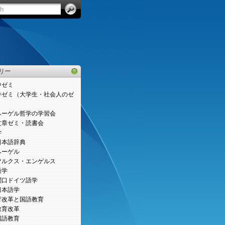
リー
中ゼミ
井ゼミ（大学生・社会人のゼ
）
ヘーゲル哲学の学習会
文章ゼミ・読書会
学
日本語辞典
ヘーゲル
マルクス・エンゲルス
語学
関口ドイツ語学
日本語学
育改革と国語教育
教育改革
国語教育