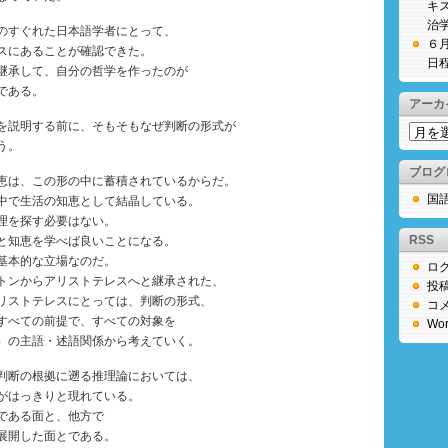
キ
治
のすぐれた日本語学者にとって、
６
スにあることが確認できた。
日
継承して、自分の哲学を作ったのが
である。
アーカ
を説明する前に、そもそもなぜ判断の形式が
ア
う。
ー
カ
ブログ
恵は、この形の中に蓄積されているからだ。
イ
国
中で生活の知恵として結晶している。
ブ
理を探す必要はない。
RSS
と知恵を学べば良いことになる。
基本的な立場なのだ。
ロ
トンからアリストテレスへと継承された、
投
リストテレスにとっては、判断の形式、
コ
すべての前提で、すべての対象を
Wor
）の主語・述語関係から考えていく。
判断の根拠に遡る推理論においては、
がはっきりと現れている。
である面と、他方で
展開した面とである。