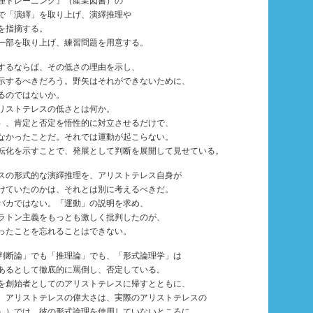
理トレーニング』（産業図書）の
で「演繹」を取り上げ、演繹推理や
を指摘する。
一部を取り上げ、練習問題を用意する。
するならば、その低さの理由を示し、
示するべきだろう。野矢はそれができないために、
るのではないか。
リストテレスの低さとは何か。
）、肯定と否定を悟性的に対立させるだけで、
なかったことだ。それでは運動が起こらない。
転化を示すことで、発展として判断を展開して見せている。
スの形式的な演繹推理を、アリストテレス自身が
けていたのかは、それとは別に考えるべきだ。
バカではない。「運動」の説明を求め、
ラトン主義をもっとも激しく批判したのが、
ったことを忘れることはできない。
判断論」でも「推理論」でも、「形式論理学」は
あるとして徹底的に罵倒し、否定している。
を創始者としてのアリストテレスに帰すとともに、
、アリストテレスの偉大さは、実際のアリストテレスの
』）では、彼の形式論理を使用していないところに