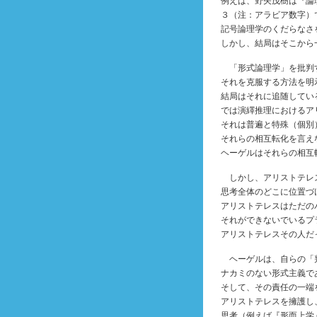
例えば、野矢茂樹は『論
３（注：アラビア数字）
記号論理学のくだらなさ
しかし、結局はそこから
「形式論理学」を批判
それを克服する方法を明
結局はそれに追随してい
では演繹推理におけるア
それは普遍と特殊（個別
それらの相互転化を言え
ヘーゲルはそれらの相互
しかし、アリストテレ
思考全体のどこに位置づ
アリストテレスはただの
それができないでいるプ
アリストテレスその人だ
ヘーゲルは、自らの「
ナカミのない形式主義で
そして、その責任の一端
アリストテレスを擁護し
思考（例えば『形而上学