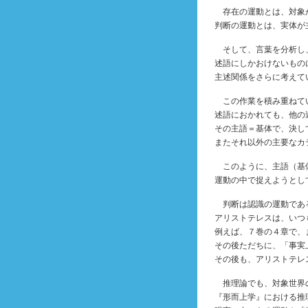
存在の運動とは、対象
判断の運動とは、実体が
そして、言葉を分析し、
述語にしかおけないもの
主述関係をさらに考えて
この作業を積み重ねて
述語におかれても、他の
その主語＝基体で、決し
またそれ以外の主要なカ
このように、主語（基体
運動の中で捉えようとし
判断は認識の運動であ
アリストテレスは、いつ
例えば、７巻の４章で、
その後ただちに、「事実
その後も、アリストテレ
推理論でも、対象世界
『形而上学』における推