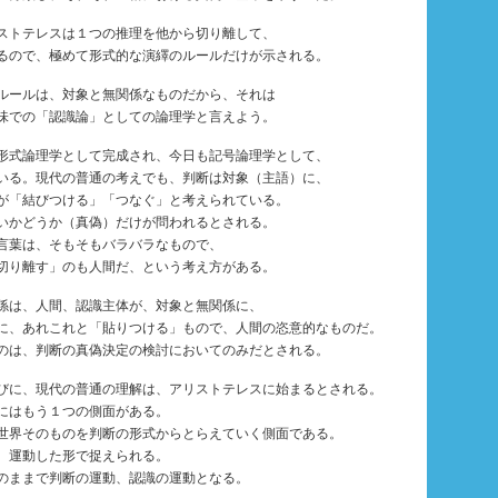
ストテレスは１つの推理を他から切り離して、
るので、極めて形式的な演繹のルールだけが示される。
ルールは、対象と無関係なものだから、それは
味での「認識論」としての論理学と言えよう。
式論理学として完成され、今日も記号論理学として、
いる。現代の普通の考えでも、判断は対象（主語）に、
が「結びつける」「つなぐ」と考えられている。
いかどうか（真偽）だけが問われるとされる。
言葉は、そもそもバラバラなもので、
切り離す」のも人間だ、という考え方がある。
係は、人間、認識主体が、対象と無関係に、
に、あれこれと「貼りつける」もので、人間の恣意的なものだ。
のは、判断の真偽決定の検討においてのみだとされる。
に、現代の普通の理解は、アリストテレスに始まるとされる。
にはもう１つの側面がある。
世界そのものを判断の形式からとらえていく側面である。
、運動した形で捉えられる。
のままで判断の運動、認識の運動となる。