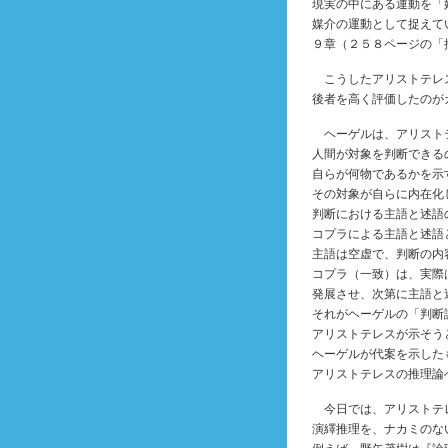
現実の中にある運動を「
媒介の運動として捉えて
９章（２５８ページの「
こうしたアリストテレ
後者を高く評価したのが
ヘーゲルは、アリストテ
人間が対象を判断できる
自らが何物であるかを示
その対象が自らに内在化
判断における主語と述語
コプラによる主語と述語
主語は空虚で、判断の内
コプラ（一致）は、実際
発展させ、次第に主語と
それがヘーゲルの「判断
アリストテレスが示そう
ヘーゲルが代案を示した
アリストテレスの推理論
今日では、アリストテ
演繹推理を、ナカミのな