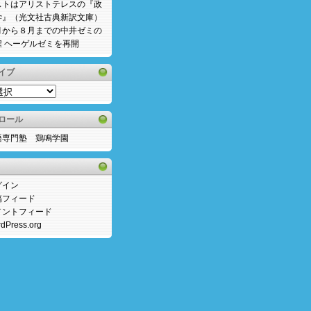
ストはアリストテレスの『政
学』（光文社古典新訳文庫）
月から８月までの中井ゼミの
程 ヘーゲルゼミを再開
イブ
ロール
語専門塾 鶏鳴学園
グイン
稿フィード
メントフィード
dPress.org