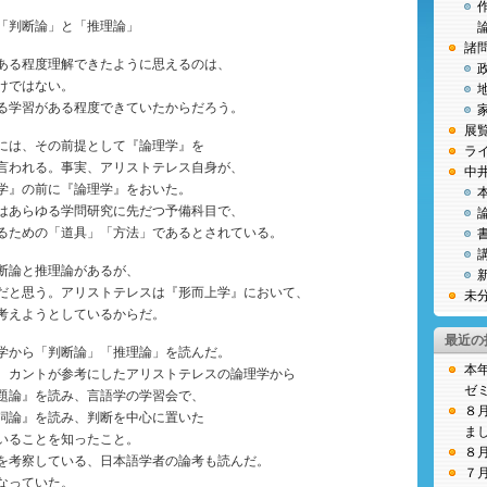
「判断論」と「推理論」
諸
ある程度理解できたように思えるのは、
けではない。
る学習がある程度できていたからだろう。
展
には、その前提として『論理学』を
ラ
言われる。事実、アリストテレス自身が、
中
学』の前に『論理学』をおいた。
はあらゆる学問研究に先だつ予備科目で、
るための「道具」「方法」であるとされている。
断論と推理論があるが、
だと思う。アリストテレスは『形而上学』において、
未
考えようとしているからだ。
最近の
学から「判断論」「推理論」を読んだ。
本
、カントが参考にしたアリストテレスの論理学から
ゼ
題論』を読み、言語学の学習会で、
８
詞論』を読み、判断を中心に置いた
ま
いることを知ったこと。
８
を考察している、日本語学者の論考も読んだ。
７
なっていた。