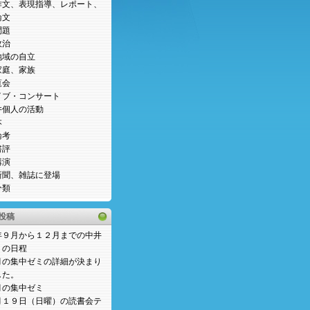
作文、表現指導、レポート、
論文
問題
政治
地域の自立
家庭、家族
覧会
イブ・コンサート
井個人の活動
本
論考
書評
講演
新聞、雑誌に登場
分類
投稿
年９月から１２月までの中井
ミの日程
月の集中ゼミの詳細が決まり
した。
月の集中ゼミ
月１９日（日曜）の読書会テ