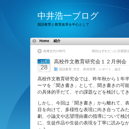
中井浩一ブログ
国語教育と教育改革を中心として
Home
紹介
政権交代の時代
期待はずれだった京都国
高校作文教育研究会１２月例会
11月
28
国語教育
,
作文、表現指導、レポート、論文
高校作文教育研究会では、昨年秋から１年
ーマを「聞き書き」として、聞き書きの可
の具体的手だて、その課題などを検討して
しかし、今回は「聞き書き」から離れて、
目を向けて、多様性な表現に向き合ってみ
劇、小論文や志望理由書の指導について検
に、生徒作品や生徒の表現を丁寧に読みな