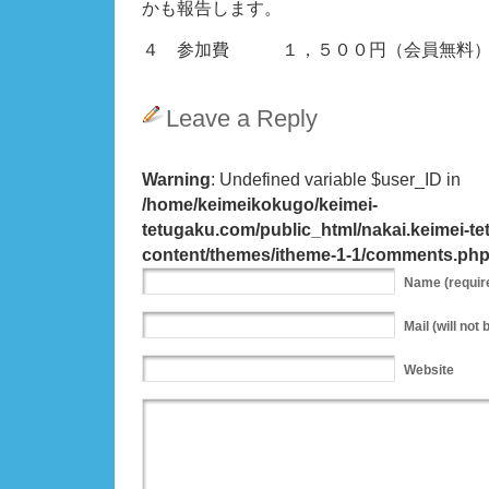
かも報告します。
４ 参加費 １，５００円（会員無料
Leave a Reply
Warning
: Undefined variable $user_ID in
/home/keimeikokugo/keimei-
tetugaku.com/public_html/nakai.keimei-t
content/themes/itheme-1-1/comments.ph
Name
(requir
Mail
(will not 
Website