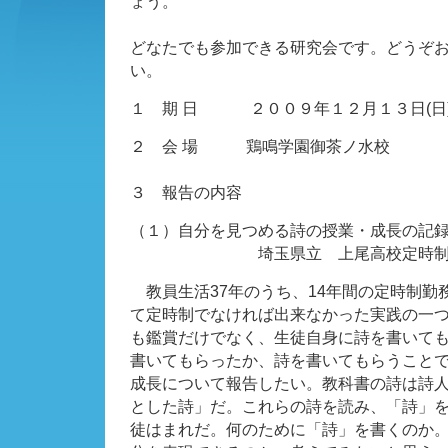
ょう。
どなたでも参加できる研究会です。どうぞ
い。
１ 期 日 ２００９年１２月１３日(日)
２ 会 場 鶏鳴学園御茶ノ水校
３ 報告の内容
（１）自分を見つめる詩の授業・成長の記
埼玉県立 上尾高校定時制 
教員生活37年のうち、14年間の定時制勤
て定時制でなければ出来なかった実践の一
も鑑賞だけでなく、生徒自身に詩を書いて
書いてもらったか、詩を書いてもらうこと
成長について報告したい。教科書の詩は詩
とした詩」だ。これらの詩を読み、「詩」
徒はまれだ。何のために「詩」を書くのか