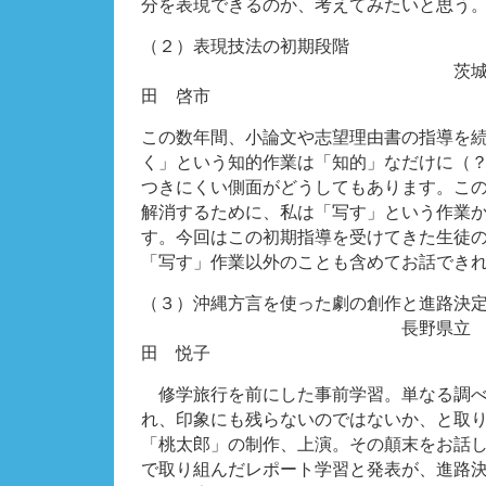
分を表現できるのか、考えてみたいと思う
（２）表現技法の初期段階
茨城県 私立清
田 啓市
この数年間、小論文や志望理由書の指導を
く」という知的作業は「知的」なだけに（
つきにくい側面がどうしてもあります。こ
解消するために、私は「写す」という作業
す。今回はこの初期指導を受けてきた生徒
「写す」作業以外のことも含めてお話でき
（３）沖縄方言を使った劇の創作と進路決
長野県立 野沢南高
田 悦子
修学旅行を前にした事前学習。単なる調べ
れ、印象にも残らないのではないか、と取
「桃太郎」の制作、上演。その顛末をお話
で取り組んだレポート学習と発表が、進路