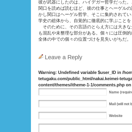
彼が武器にしたのは、ハイデガー哲学だった。
関口を読めば読むほど、彼の仕事とヘーゲルの
かし関口はヘーゲル哲学、そこに集約されてい
学史の総体から、自覚的に徹底的に学ぶことを
そのために、その言語のとらえ方には大きな
も混乱や未整理な部分がある。個々には圧倒的
全体の中での個々の位置づけを見失いがちだ。
Leave a Reply
Warning
: Undefined variable $user_ID in
/hom
tetugaku.com/public_html/nakai.keimei-tetu
content/themes/itheme-1-1/comments.php
on 
Name
(requir
Mail
(will not 
Website