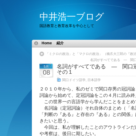
中井浩一ブログ
国語教育と教育改革を中心として
Home
紹介
「ミクロの政治」と「マクロの政治」 （橋爪大三郎の『政
名詞がすべてである ― 関
名詞がすべてである ― 関
5月
08
その１
関口ドイツ語学
,
日本語学
２０１０年から、私のゼミで関口存男の冠詞論
詞論から始めて、定冠詞論をこの４月に読み終
この世界一の言語学から学んだことをまとめ
名詞論（定冠詞論）それ自体のまとめ（「名
「判断の『ある』と存在の『ある』との関係」
きたいと思う。
今回は、私が理解したことのアウトラインだ
や考察は、後日に期したい。