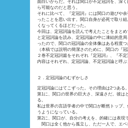
面白いからだ。それは関口が不定冠詞を、深く
ら可能なのだと思う。
それに比べて、『定冠詞』には関口の遊びや余
ったことを思い出す。関口自身が必死で取り組
くなってくるほどだった。
今回は、定冠詞論を読んで考えたことをまとめ
と定冠詞論を読み、定冠詞論の中に凍結的意局
ったので、関口の冠詞論の全体像はある程度つ
（本稿では説明の簡潔さのために、関口の『冠
２巻不定冠詞篇をそれぞれ『定冠詞』、『不定
内容はそれぞれ、定冠詞論、不定冠詞論と呼ぶ
２．定冠詞論のむずかしさ
定冠詞論にはてこずった。その理由は2つある
第1に、関口の世界の巨大さ、深遠さだ。彼は
る。
私は世界の言語学者の中で関口が断然トップ、
うようになっている。
第2に、関口が、自分の考えを、的確には表現
関口は全く他から孤立し、ただ一人で、エベ