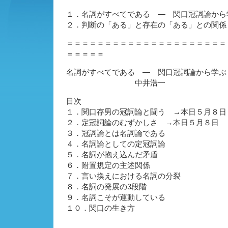
１．名詞がすべてである ― 関口冠詞論か
２．判断の「ある」と存在の「ある」との関係
＝＝＝＝＝＝＝＝＝＝＝＝＝＝＝＝＝＝＝＝＝
＝＝＝＝＝
名詞がすべてである ― 関口冠詞論から学ぶ
中井浩一
目次
１．関口存男の冠詞論と闘う →本日５月８日
２．定冠詞論のむずかしさ →本日５月８日
３．冠詞論とは名詞論である
４．名詞論としての定冠詞論
５．名詞が抱え込んだ矛盾
６．附置規定の主述関係
７．言い換えにおける名詞の分裂
８．名詞の発展の3段階
９．名詞こそが運動している
１０．関口の生き方