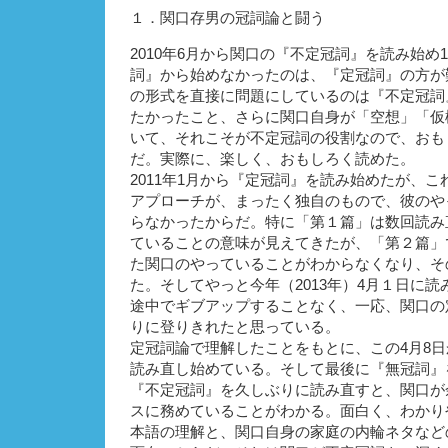
１．関口存男の冠詞論と闘う
2010年6月から関口の『不定冠詞』を読み始め
詞』から始めなかったのは、『定冠詞』の方が
の形式を直接に問題にしているのは『不定冠詞
たかったこと、さらに関口自身が「空想」「仮
いて、それこそが不定冠詞の役割なので、おも
だ。実際に、楽しく、おもしろく読めた。
2011年1月から『定冠詞』を読み始めたが、
アプローチが、まったく独自のもので、彼のや
らなかったからだ。特に「第１篇」は数回読み
ていることの意味が見えてきたが、「第２篇」
た関口のやっていることがわからなくなり、そ
た。そしてやっと今年（2013年）4月１日に読
途中でギブアップすることなく、一応、関口の
りに登りきれたと思っている。
定冠詞論で理解したことをもとに、この4月8
読み直し始めている。そして最後に『無冠詞』
『不定冠詞』を久しぶりに読み直すと、関口が
スに務めていることがわかる。面白く、わかり
本語の理解と、関口自身の家庭の内輪ネタなど