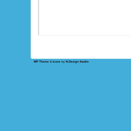
WP Theme
&
Icons
by
N.Design Studio