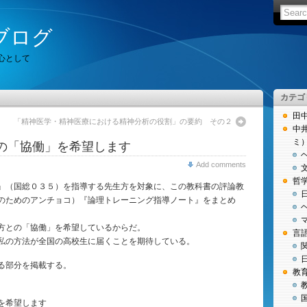
ブログ
心として
カテゴ
田
「精神医学・精神医療における精神分析の役割」の要約 その２
中
ミ
の「協働」を希望します
Add comments
哲
』（国総０３５）を指導する先生方を対象に、この教科書の評論教
のためのアンチョコ）『論理トレーニング指導ノート』をまとめ
方との「協働」を希望しているからだ。
言
私の方法が全国の高校生に届くことを期待している。
る部分を掲載する。
教
を希望します