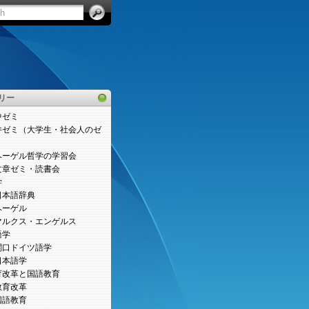
リー
中ゼミ
井ゼミ（大学生・社会人のゼ
）
ヘーゲル哲学の学習会
文章ゼミ・読書会
学
日本語辞典
ヘーゲル
マルクス・エンゲルス
語学
関口ドイツ語学
日本語学
育改革と国語教育
教育改革
国語教育