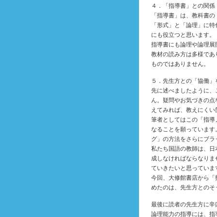
４．「指導書」との関係
「指導書」は、教科書の
「形式」と「論理」に特
にも役立つと思います。
指導書にも論理や論理展
教材の読み方は多様であ
ものではありません。
５．先生方との「協働」
先に述べましたように、
ん。疑問やお気づきの点
えてみれば、教えにくい
筆者としてはこの「指導
なることを願っています
グ」の方法をさらにブラ
私たち国語の教師は、日
成しなければならなりま
ていきたいと思っていま
今回、大修館書店から「
めたのは、先生方とのそ
最後に読者の先生方に辛
論理能力の指導には、指