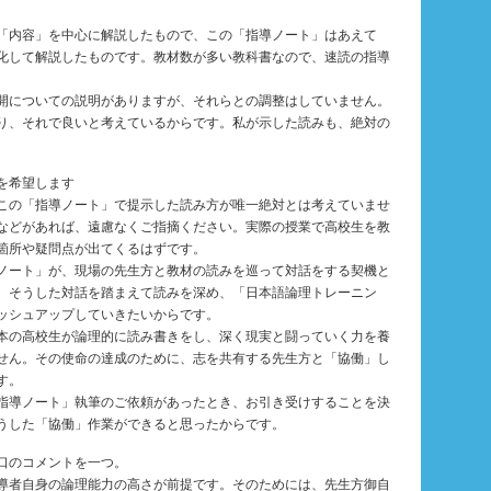
「内容」を中心に解説したもので、この「指導ノート」はあえて
化して解説したものです。教材数が多い教科書なので、速読の指導
開についての説明がありますが、それらとの調整はしていません。
り、それで良いと考えているからです。私が示した読みも、絶対の
を希望します
この「指導ノート」で提示した読み方が唯一絶対とは考えていませ
などがあれば、遠慮なくご指摘ください。実際の授業で高校生を教
箇所や疑問点が出てくるはずです。
ノート」が、現場の先生方と教材の読みを巡って対話をする契機と
。そうした対話を踏まえて読みを深め、「日本語論理トレーニン
ッシュアップしていきたいからです。
本の高校生が論理的に読み書きをし、深く現実と闘っていく力を養
せん。その使命の達成のために、志を共有する先生方と「協働」し
す。
指導ノート」執筆のご依頼があったとき、お引き受けすることを決
うした「協働」作業ができると思ったからです。
口のコメントを一つ。
導者自身の論理能力の高さが前提です。そのためには、先生方御自