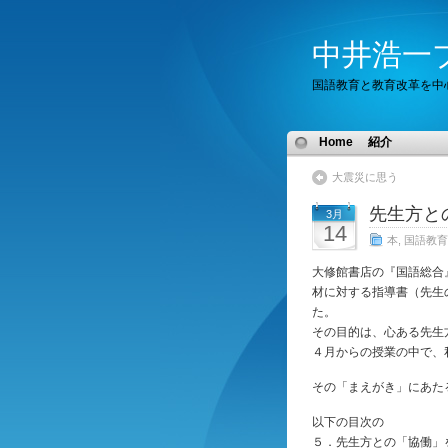
中井浩一
国語教育と教育改革を中
Home
紹介
大震災に思う
先生方と
3月
14
本
,
国語教育
大修館書店の『国語総合
材に対する指導書（先生
た。
その目的は、心ある先生
４月からの授業の中で、
その「まえがき」にあた
以下の目次の
５．先生方との「協働」