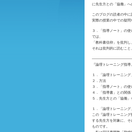
に先生方との「協働」へ
このブログの読者の中に
実際の授業の中での疑問
３．「指導ノート」の使
では、
「教科書信仰」を批判し
それは批判的に読むこと
———————————
『論理トレーニング指導
１．「論理トレーニング
２．方法
３．「指導ノート」の使
４．「指導書」との関係
５．先生方との「協働」
１．「論理トレーニング
この『論理トレーニング
する先生方を対象に、そ
ものです。