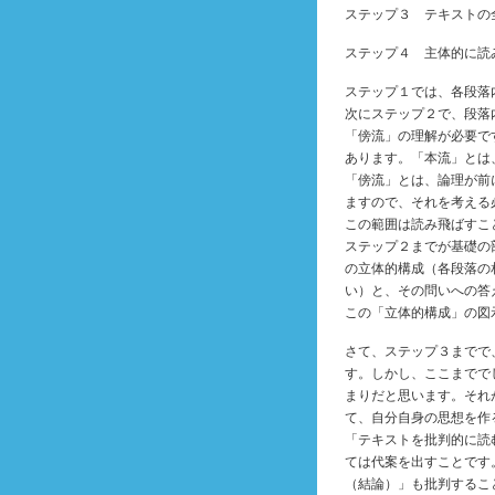
ステップ３ テキストの
ステップ４ 主体的に読
ステップ１では、各段落
次にステップ２で、段落
「傍流」の理解が必要で
あります。「本流」とは
「傍流」とは、論理が前
ますので、それを考える
この範囲は読み飛ばすこ
ステップ２までが基礎の
の立体的構成（各段落の
い）と、その問いへの答
この「立体的構成」の図
さて、ステップ３までで
す。しかし、ここまでで
まりだと思います。それ
て、自分自身の思想を作
「テキストを批判的に読
ては代案を出すことです
（結論）」も批判するこ