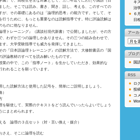
園」で、高校生を主な対象として、三〇年近くにわたり国語（日
キ
ました。そこでは読み、書き、聞き、話し、考える、このすべての
治
すが、その基礎にあるのは「論理的思考」の能力です。そして、そ
６
を行うために、もっとも重要なのは読解指導です。特に評論読解は
日
のものに他なりません。
論理トレーニング』（講談社現代新書）で公開しましたが、その方
アーカ
で、わずか三つの論理しかありません。その三つの組み合わせで、
ア
ます。大学受験指導でも威力を発揮してきました。
ー
その『日本語論理トレーニング』の読解方法で、大修館書店の『国
カ
ブログ
の評論教材のすべてを読み解いたものです。
イ
国
授業の中で、この「指導ノート」を生かしていただき、効果的な
ブ
行われることを願っています。
RSS
ロ
用した読解方法と使用した記号を、簡単にご説明しましょう。
投
略）
コ
方
Wor
理を駆使して、実際のテキストをどう読んでいったらよいでしょう
うにまとめられます。
える 論理の３点セット（対・言い換え・媒介）
おさえ、そこに論理を読む