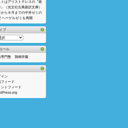
ストはアリストテレスの『政
学』（光文社古典新訳文庫）
月から８月までの中井ゼミの
程 ヘーゲルゼミを再開
イブ
ロール
語専門塾 鶏鳴学園
グイン
稿フィード
メントフィード
dPress.org