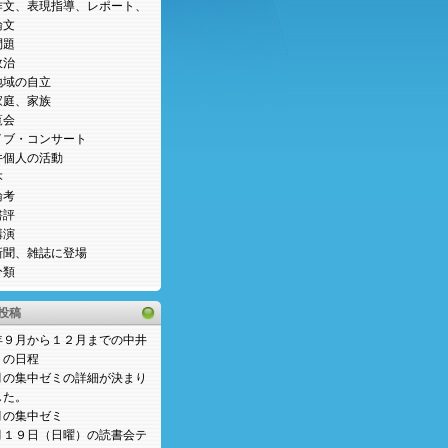
作文、表現指導、レポート、
論文
問題
政治
地域の自立
家庭、家族
覧会
イブ・コンサート
井個人の活動
本
論考
書評
講演
新聞、雑誌に登場
分類
投稿
年９月から１２月までの中井
ミの日程
月の集中ゼミの詳細が決まり
した。
月の集中ゼミ
月１９日（日曜）の読書会テ