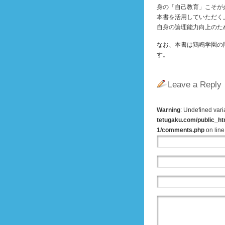
身の「自己教育」こそが
本書を活用していただく
自身の論理能力向上のた
なお、本書は鶏鳴学園の
す。
Leave a Reply
Warning
: Undefined var
tetugaku.com/public_ht
1/comments.php
on lin