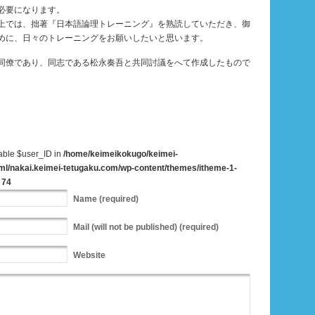
必要になります。
上では、拙著『日本語論理トレーニング』を熟読していただき、御
めに、日々のトレーニングをお願いしたいと思います。
同僚であり、同志である松永奏吾と共同討議をへて作成したもので
iable $user_ID in
/home/keimeikokugo/keimei-
ml/nakai.keimei-tetugaku.com/wp-content/themes/itheme-1-
e
74
Name
(required)
Mail
(will not be published) (required)
Website