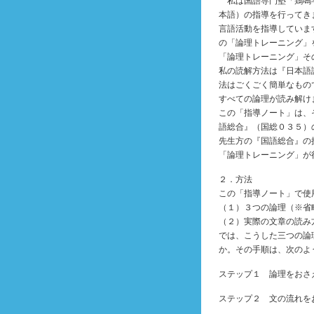
私は国語専門塾「鶏鳴学
本語）の指導を行ってき
言語活動を指導していま
の「論理トレーニング」
「論理トレーニング」そ
私の読解方法は『日本語
法はごくごく簡単なもの
すべての論理が読み解け
この「指導ノート」は、
語総合』（国総０３５）
先生方の『国語総合』の
「論理トレーニング」が
２．方法
この「指導ノート」で使
（１）３つの論理（※省
（２）実際の文章の読み
では、こうした三つの論
か。その手順は、次のよ
ステップ１ 論理をおさ
ステップ２ 文の流れを