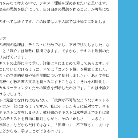
れをみなで考える中で、テキスト理解を深めさせたいと思います。
他者の思想を媒介にして、自分自身の思想を作ること」が可能にな
のすべては終了です。この段階は大学入試では小論文に対応しま
い方
の段階の論理は、テキストに記号で示し、下段で説明しました。な
」と「媒介」は無数に指摘できます。ですから、テキスト理解のた
りあげています。
キストの上部に※で示し、詳細は※にまとめて示してあります。そ
にしていただけるように、※では「コメント欄」を用意しました。
ストの立体的構成や論理展開について批判しましたが、あえて辛口
高校生が教科書の文章を鵜呑みにすることなく、それを相対化し、
カルリーディング）ための観点を例示したわけです。これは小論文
けるでしょう。
トは完全でなければならない」「批判が不可能なようなテキストを
え方が一部にあるようですが、私はそうした考えに反対です。そも
テキストは存在しません。教科書のテキストは水準以上であれば良
らのテキストを自由に批判しながら、その「正しさ」「大きさ」
強靱さ」などからだけではなく、「間違い」「不正確さ」「あいま
などからも、学ぶことができるのです。