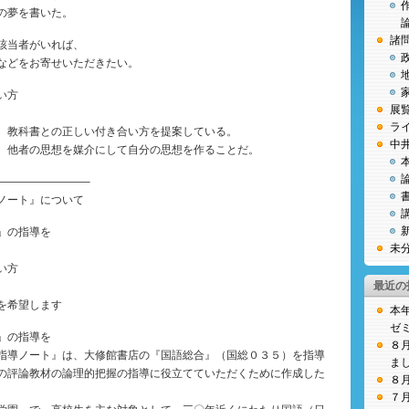
の夢を書いた。
諸
該当者がいれば、
などをお寄せいただきたい。
い方
展
ラ
、教科書との正しい付き合い方を提案している。
中
、他者の思想を媒介にして自分の思想を作ることだ。
————————–
ノート』について
」の指導を
未
い方
最近の
を希望します
本
ゼ
」の指導を
８
指導ノート』は、大修館書店の『国語総合』（国総０３５）を指導
ま
の評論教材の論理的把握の指導に役立てていただくために作成した
８
７