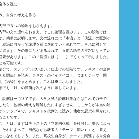
全体を読む
み、自分の考えを作る
内部で３つの論理をおさえます。
内部の文の流れをおさえ、そこに論理を読みます。この段階では
す。簡単に説明します。文の流れには「本流」と「傍流」の区別が
、結論に向かって論理を前に進めていく流れです。それに対して
に進まず、その場にとどまる流れで、直前の語句の注釈になってい
必要があります。この「傍流」は（ ）でくくって示しました。
とも可能です。
部分で、ステップ３はいよいよ仕上げの段階です。テキストの全体
相互関係）を読み、テキストのイイタイコト、つまりテーマ（問
え（結論）をまとめます。これは※に示しました。
示でも「対」の箇所は次のように示しています。
、読解は一応終了です。大学入試の読解対策ならばこれで万全で
したら、他者の考えを理解したにすぎません。ここからが本当の始
がステップ４で、テキストを批判的に読み、他者の思想を媒介にし
ることです。
む」とは、まずはテキストの「立体的構成」を検討し、場合によっ
。それによって、当然ながら著者の「テーマ（問い）」と「答え
とになるでしょう。また、高校生自身が、テーマに関連する自分自