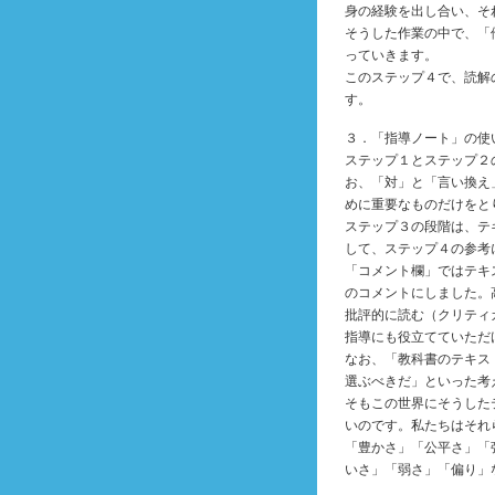
身の経験を出し合い、そ
そうした作業の中で、「
っていきます。
このステップ４で、読解
す。
３．「指導ノート」の使
ステップ１とステップ２
お、「対」と「言い換え
めに重要なものだけをと
ステップ３の段階は、テ
して、ステップ４の参考
「コメント欄」ではテキ
のコメントにしました。
批評的に読む（クリティ
指導にも役立てていただ
なお、「教科書のテキス
選ぶべきだ」といった考
そもこの世界にそうした
いのです。私たちはそれ
「豊かさ」「公平さ」「
いさ」「弱さ」「偏り」