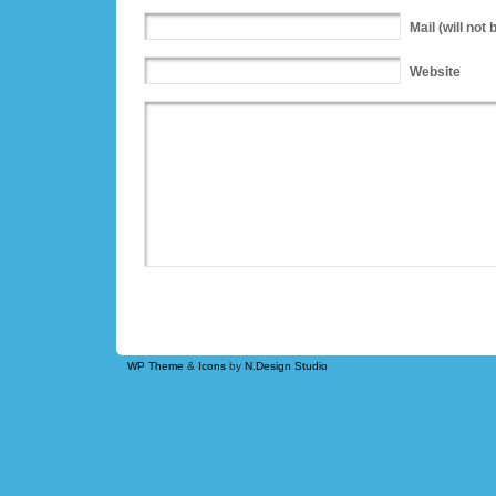
Mail
(will not 
Website
WP Theme
&
Icons
by
N.Design Studio