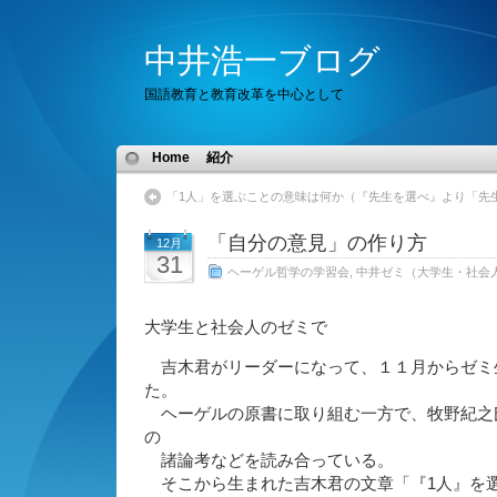
中井浩一ブログ
国語教育と教育改革を中心として
Home
紹介
「1人」を選ぶことの意味は何か（『先生を選べ』より「先
「自分の意見」の作り方
12月
31
ヘーゲル哲学の学習会
,
中井ゼミ（大学生・社会
大学生と社会人のゼミで
吉木君がリーダーになって、１１月からゼミ
た。
ヘーゲルの原書に取り組む一方で、牧野紀之
の
諸論考などを読み合っている。
そこから生まれた吉木君の文章「『1人』を