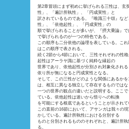
第2章冒頭にまず初めに挙げられる三性は、玄
性」、「遍計所執性」、「円成実性」と
訳されているものである。『唯識三十頌』など
性」、「依他起性」、「円成実性」の
順で挙げられることが多いが、『摂大乗論』で
で挙げられるのが一つの特色である。
この順序も二分依他の論理を表している。これ
はこの順序で表される。
続く2節から4節において、三性それぞれの性
起性はアーラヤ識に基づく純粋な縁起の
世界であり、依他起性が分別され対象化される
依り所が無になると円成実性となる。
そして、この三性がどのような関係にあるかを
は、相互に異なる独立して存在するものではな
一つの世界の観点の違いだと説明する。ここで
ている。依他起性は迷いから悟りへの転換
を可能にする根底であるということが示されて
この直前の16節において、アサンガは我々の
かしている。遍計所執性における分別する
ものと分別されるもののそれぞれと、遍計所執
る。