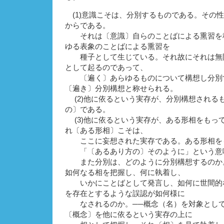
(1)意識こそは、分別するものである。その
からである。
それは〔意識〕自らのことばによる熏習を
ゆる表象のことばによる熏習を
種子として生じている。それ故にそれは無
として起るのであって、
〔遍く〕あらゆるものについて構想し分別
〔遍き〕分別構想と称せられる。
(2)他に依るという実存が、分別構想される
の〕である。
(3)他に依るという実存が、ある形相をもっ
れ〔ある形相〕こそは、
ここに妄想された実存である。ある形相を
「〔あるあり方の〕そのように」という意
また分別は、どのように分別構想するのか
如何なる相を把握し、何に執着し、
いかにことばとして発言し、如何に世間的
を存在とするような誤認が如何様に
なされるのか。──概念（名）を対象として
〔概念〕を他に依るという実存の上に