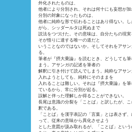
外化されたものは、
他者により分別され、それは何十にも妄想が加
分別の対象になったものは、
他者に純粋な形で伝わることはあり得ない。し
がら、シッダールタは死ぬまで
説法をつづけた。その意味は、自分たちの現実
そが悟りに達する唯一の道だと
いうことなのではないか。そしてそれをアサン
る。
筆者が『摂大乗論』を読むとき、どうしても筆
まう。アサンガの記述を筆者の
解釈に引き付けて読んでしまう。純粋なアサン
入れようとしても、純粋にそのままを
入れることは難しい。それは『摂大乗論』を筆
ているから、常に分別が起る。
誤解と伴った理解しか得ることができない。
長尾は意識の分裂を「ことば」と訳したが、こ
釈である。
「ことば」を漢字表記の「言葉」とは表さず、
って、従来の意味から異化させよう
とした意図が汲み取れるが、「ことば」という