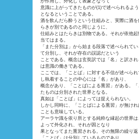
が作用し、外化して表象となって
意識に上がってきたものが(1)で述べられるよ
となるということである。
酒を飲んだら酔うという仕組みと、実際に酒を
らきが別であるのと同じように、
仕組みとはたらきは別物である。それが依他起
当てはまる。
「また分別は」から始まる段落で述べられてい
て分別し、それが存在の誤認だという
ことである。概念は玄奘訳では「名」と訳され
は意識の働きである。
ここでは、「ことば」に対する不信が述べられ
し執着することの中心には「名」があり、
概念があり、「ことばによる熏習」がある。「
たものは分別された世界となる。
真如は「ことば」によっては捉えられない。
しかし同時に、「ことばによる熏習」が無けれ
ことも意味している。
アーラヤ識を依り所とする純粋な縁起の世界は
よって外化され、それが因となり
果となってまた熏習される。その無限の繰り返
「ことば」は分別しているものであり、