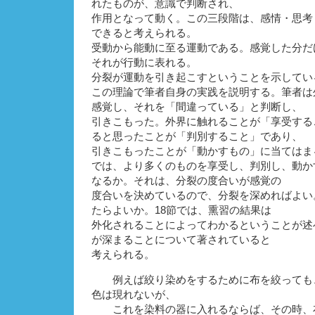
れたものが、意識で判断され、
作用となって動く。この三段階は、感情・思考
できると考えられる。
受動から能動に至る運動である。感覚した分だ
それが行動に表れる。
分裂が運動を引き起こすということを示してい
この理論で筆者自身の実践を説明する。筆者は
感覚し、それを「間違っている」と判断し、
引きこもった。外界に触れることが「享受する
ると思ったことが「判別すること」であり、
引きこもったことが「動かすもの」に当てはま
では、より多くのものを享受し、判別し、動か
なるか。それは、分裂の度合いが感覚の
度合いを決めているので、分裂を深めればよい
たらよいか。18節では、熏習の結果は
外化されることによってわかるということが述
が深まることについて著されていると
考えられる。
例えば絞り染めをするために布を絞っても
色は現れないが、
これを染料の器に入れるならば、その時、