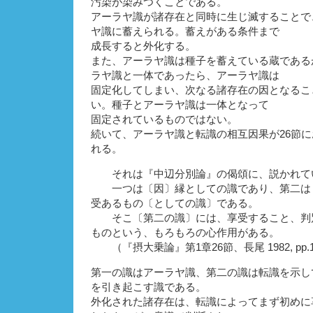
汚染が染みつくことである。
アーラヤ識が諸存在と同時に生じ滅することで
ヤ識に蓄えられる。蓄えがある条件まで
成長すると外化する。
また、アーラヤ識は種子を蓄えている蔵である
ラヤ識と一体であったら、アーラヤ識は
固定化してしまい、次なる諸存在の因となるこ
い。種子とアーラヤ識は一体となって
固定されているものではない。
続いて、アーラヤ識と転識の相互因果が26節
れる。
それは『中辺分別論』の偈頌に、説かれて
一つは〔因〕縁としての識であり、第二は
受あるもの〔としての識〕である。
そこ〔第二の識〕には、享受すること、判
ものという、もろもろの心作用がある。
（『摂大乗論』第1章26節、長尾 1982, pp.16
第一の識はアーラヤ識、第二の識は転識を示し
を引き起こす識である。
外化された諸存在は、転識によってまず初めに