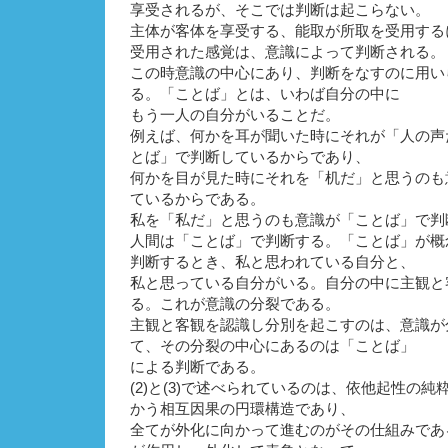
享受されるが、そこでは判断は起こらない。
主体が客体を享受する、能取が所取を受用する
受用された感覚は、意識によって判断される。
この時意識の中心にあり、判断をなすのに用い
る。「ことば」とは、いわば自分の中に
もう一人の自分がいることだ。
例えば、何かを耳が聞いた時にそれが「人の声
とば」で判断しているからであり、
何かを目が見た時にそれを「机だ」と思うのも
ているからである。
私を「私だ」と思うのも意識が「ことば」で判
人間は「ことば」で判断する。「ことば」が概
判断するとき、私と思われている自分と、
私と思っている自分がいる。自分の中に主観と
る。これが意識の分裂である。
主観と客観を認識し分別を起こすのは、意識が
て、その分裂の中心にあるのは「ことば」
による判断である。
(2)と(3)で述べられているのは、依他起性の
かう相互因果の円環構造であり、
全てが外化に向かって進むのがその仕組みであ