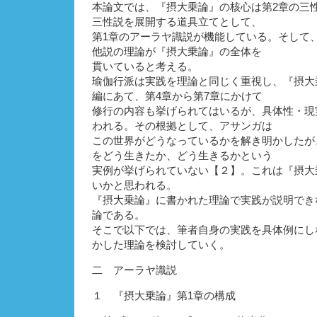
本論文では、『摂大乗論』の核心は第2章の三
三性説を展開する道具立てとして、
第1章のアーラヤ識説が機能している。そして
他説の理論が『摂大乗論』の全体を
貫いていると考える。
瑜伽行派は実践を理論と同じく重視し、『摂大
編にあて、第4章から第7章にかけて
修行の内容も挙げられてはいるが、具体性・現
われる。その根拠として、アサンガは
この世界がどうなっているかを解き明かしたが
をどう生きたか、どう生きるかという
実例が挙げられていない【２】。これは『摂大
いかと思われる。
『摂大乗論』に書かれた理論で実践が説明でき
論である。
そこで以下では、筆者自身の実践を具体例にし
かした理論を検討していく。
二 アーラヤ識説
１ 『摂大乗論』第1章の構成