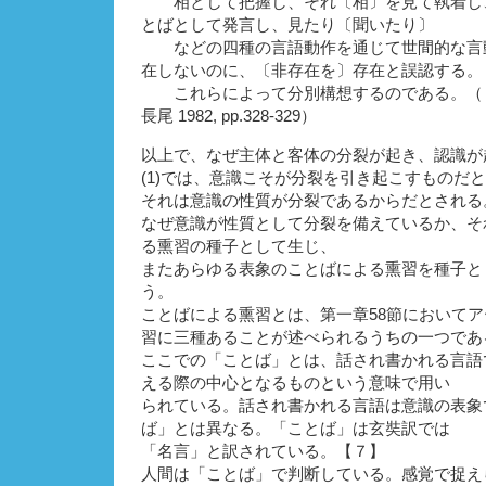
相として把握し、それ〔相〕を見て執着し
とばとして発言し、見たり〔聞いたり〕
などの四種の言語動作を通じて世間的な言
在しないのに、〔非存在を〕存在と誤認する。
これらによって分別構想するのである。（『
長尾 1982, pp.328-329）
以上で、なぜ主体と客体の分裂が起き、認識が
(1)では、意識こそが分裂を引き起こすものだ
それは意識の性質が分裂であるからだとされる
なぜ意識が性質として分裂を備えているか、そ
る熏習の種子として生じ、
またあらゆる表象のことばによる熏習を種子と
う。
ことばによる熏習とは、第一章58節において
習に三種あることが述べられるうちの一つであ
ここでの「ことば」とは、話され書かれる言語
える際の中心となるものという意味で用い
られている。話され書かれる言語は意識の表象
ば」とは異なる。「ことば」は玄奘訳では
「名言」と訳されている。【７】
人間は「ことば」で判断している。感覚で捉え