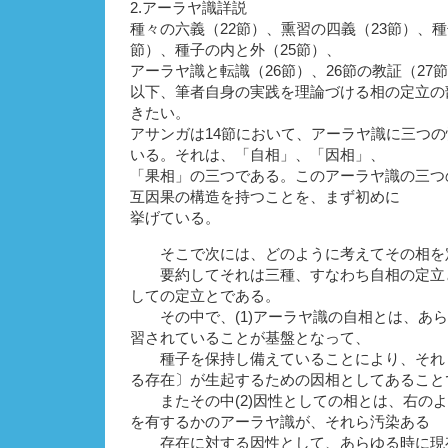
2.アーラヤ識詳説
種々の六義（22節）、熏習の四義（23節）、種
節）、種子の内と外（25節）、
アーラヤ識と転識（26節）、26節の教証（27
以下、筆者自身の実践を理論づける相の定立の
きたい。
アサンガは14節において、アーラヤ識に三つ
いる。それは、「自相」、「因相」、
「果相」の三つである。このアーラヤ識の三つ
互因果の構造を持つことを、まず初めに
挙げている。
そこで次には、どのように考えてその相を
要約してそれは三種、すなわち自相の定立
しての定立とである。
その中で、(1)アーラヤ識の自相とは、あら
習されていることが基盤となって、
種子を保持し備えていることにより、それ
る存在〕が生起するための因相としてあること
またその中(2)因性としての相とは、右のよ
を有するかのアーラヤ識が、それら汚染ある
存在に対する因性として、あらゆる時に現