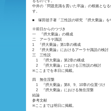
るものです。
中井の「問題意識を貫いた卒論」の根拠となる
す。
■ 塚田毬子著「三性説の研究 『摂大乗論』を
※前日からのつづき
一 『摂大乗論』の構成
二 アーラヤ識説
1 『摂大乗論』第1章の構成
2 『摂大乗論』におけるアーラヤ識説の検討
三 三性説
1 『摂大乗論』第2章の構成
2 『摂大乗論』における三性説の検討
※ここまでを本日に掲載。
四 無住涅槃
1 『摂大乗論』第8、9、10章の位置づけ
2 『摂大乗論』における無住涅槃
結論
参考文献
※ここまでは明日に掲載。