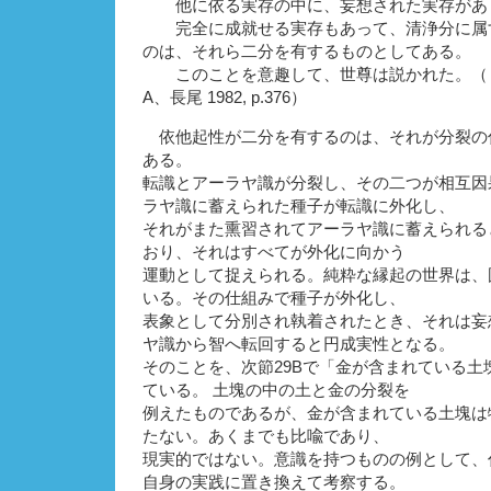
他に依る実存の中に、妄想された実存があ
完全に成就せる実存もあって、清浄分に属
のは、それら二分を有するものとしてある。
このことを意趣して、世尊は説かれた。（『
A、長尾 1982, p.376）
依他起性が二分を有するのは、それが分裂の
ある。
転識とアーラヤ識が分裂し、その二つが相互因
ラヤ識に蓄えられた種子が転識に外化し、
それがまた熏習されてアーラヤ識に蓄えられる
おり、それはすべてが外化に向かう
運動として捉えられる。純粋な縁起の世界は、
いる。その仕組みで種子が外化し、
表象として分別され執着されたとき、それは妄
ヤ識から智へ転回すると円成実性となる。
そのことを、次節29Bで「金が含まれている土
ている。 土塊の中の土と金の分裂を
例えたものであるが、金が含まれている土塊は
たない。あくまでも比喩であり、
現実的ではない。意識を持つものの例として、
自身の実践に置き換えて考察する。