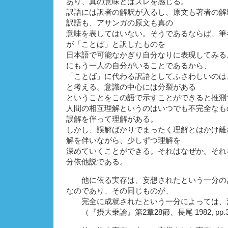
あり、真の意味とはズレを感じる。
訳語には訳者の解釈が入るし、原文も著者の解
訳語も、アサンガの原文も真の
意味を表してはいない。そうであるならば、筆
が「ことば」と訳したものを
日本語で可能なかぎり自分なりに表現してみる
にもう一人の自分がいることであるから、
「ことば」に代わる訳語としてふさわしいのは
と考える。意識の中心には分裂がある
ということをこの語で示すことができると推測
人間の相互理解というのはいつでも不完全なも
誤解を伴って理解がある。
しかし、誤解ばかりでまったく理解とはかけ離
解を伴いながら、少しずつ理解を
深めていくことができる。それはなぜか。それ
分依他説である。
他に依る実存は、妄想されたという一分の
なのであり、その同じものが、
完全に成就されたという一分によっては、
（『摂大乗論』第2章28節、長尾 1982, pp.37