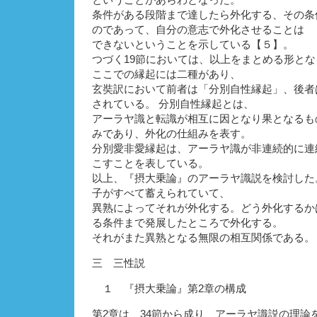
ということがあらわとなった。
条件がある段階まで達したら外化する、その条
のであって、自分の意志で外化させることは
できないということを示している【５】。
つづく19節においては、以上をまとめる形と
ここでの縁起には二種があり、
玄奘訳において前者は「分別自性縁起」、後者
されている。 分別自性縁起とは、
アーラヤ識と転識が相互に因となり果となるも
みであり、外化の仕組みを表す。
分別愛非愛縁起は、アーラヤ識が非連続的に連
こすことを表している。
以上、『摂大乗論』のアーラヤ識説を検討した
子がすべて蓄えられていて、
異熟によってそれが外化する。どう外化するか
る条件まで発展したところで外化する。
それがまた異熟となる無限の相互関係である。
三 三性説
１ 『摂大乗論』第2章の構成
第2章は、34節から成り、アーラヤ識説の理論