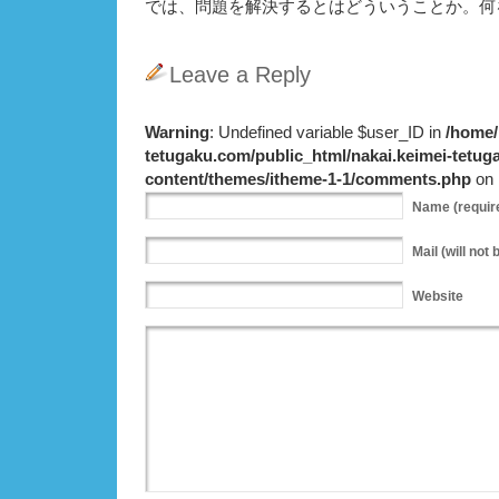
では、問題を解決するとはどういうことか。何
Leave a Reply
Warning
: Undefined variable $user_ID in
/home/
tetugaku.com/public_html/nakai.keimei-tetu
content/themes/itheme-1-1/comments.php
on 
Name
(requir
Mail
(will not 
Website