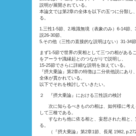
説明が展開されている。
本論文では第2章の全体を以下の五つに分類し
る。
1.三性1-5節、2.唯識無境（表象のみ）6-14節、3
説26-30節、
5.その他（三性の直接的な説明はない）31-34
まず1-5節で世界の実相として三つの相があるこ
をアーラヤ識縁起とのつながりで説明し、
15-25節でさらに詳細な説明を加えている。
『摂大乗論』第2章の特徴は二分依他説にあり
全体が貫かれている。
以下でそれを検討していきたい。
２ 『摂大乗論』における三性説の検討
次に知らるべきものの相は、如何様に考える
して三種である。
すなわち他に依る相と、妄想された相と、
る。
（『摂大乗論』第2章1節、長尾 1982, p.27