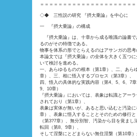
＝＝＝＝＝＝＝＝＝＝＝＝＝＝＝＝＝＝＝＝＝
◇◆ 三性説の研究 『摂大乗論』を中心に 
一 『摂大乗論』の構成
『摂大乗論』は、十章から成る唯識の論書で
るのがその特徴である。
物事を体系の形でとらえるのはアサンガの思考
本論文では『摂大乗論』の全体を大きく五つに
いて検討を進める。
一、あらゆるものの根本（第1章）、二、あら
章）、三、相に悟入するプロセス（第3章）、
四、悟入の具体的な実践内容（第4、5、6、7
9、10章）
『摂大乗論』においては、表象は転識とアーラ
されており（第1章）、
表象は実体が無いが、あると思い込むと汚染に
章）、表象に悟入することとそのための修行と
（第3?7章）、無分別智、汚染から目を覚まし
転回（第8、9章）、
そして涅槃にとどまらない無住涅槃（第10章