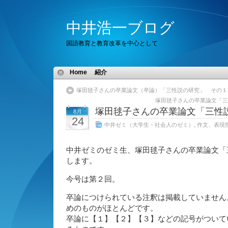
中井浩一ブログ
国語教育と教育改革を中心として
Home
紹介
塚田毬子さんの卒業論文（卒論）「三性説の研究」 その１
塚田毬子さんの卒業論文「三
塚田毬子さんの卒業論文「三性
8月
24
中井ゼミ（大学生・社会人のゼミ）
,
作文、表現
中井ゼミのゼミ生、塚田毬子さんの卒業論文「
します。
今号は第２回。
卒論につけられている注釈は掲載していません
めのものがほとんどです。
卒論に【１】【２】【３】などの記号がついて