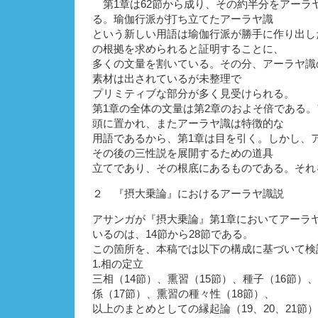
第1章は62節から成り、その約半分をアーラ
る。瑜伽行派が打ち立てたアーラヤ識
という新しい用語は瑜伽行派が勝手に作り出し
の根拠を求められると証明することに、
多くの文量を割いている。その分、アーラヤ識
素材は出されているが未整理で
プリミティブな部分が多く見受けられる。
第1章の全体の文量は第2章のおよそ倍である
頭に置かれ、またアーラヤ識は特徴的な
用語であるから、第1章は目を引く。しかし、
その後の三性説を展開するための道具
立てであり、その根底にあるものである。それ
２ 『摂大乗論』におけるアーラヤ識説
アサンガが『摂大乗論』第1章においてアーラ
いるのは、14節から28節である。
この箇所を、本稿では以下の構成に基づいて検
1.相の定立
三相（14節）、熏習（15節）、種子（16節）
係（17節）、熏習の種々性（18節）、
以上のまとめとしての縁起論（19、20、21節）