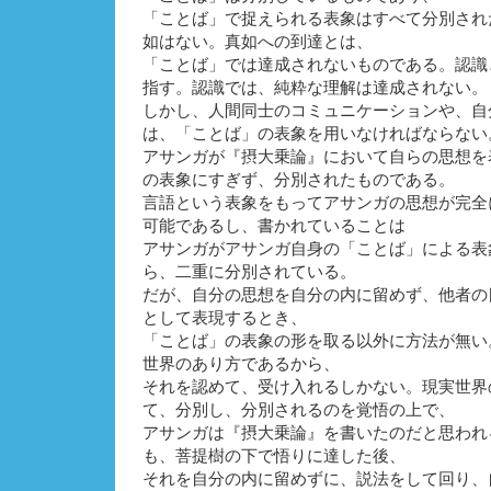
「ことば」で捉えられる表象はすべて分別され
如はない。真如への到達とは、
「ことば」では達成されないものである。認識
指す。認識では、純粋な理解は達成されない。
しかし、人間同士のコミュニケーションや、自
は、「ことば」の表象を用いなければならない
アサンガが『摂大乗論』において自らの思想を
の表象にすぎず、分別されたものである。
言語という表象をもってアサンガの思想が完全
可能であるし、書かれていることは
アサンガがアサンガ自身の「ことば」による表
ら、二重に分別されている。
だが、自分の思想を自分の内に留めず、他者の
として表現するとき、
「ことば」の表象の形を取る以外に方法が無い
世界のあり方であるから、
それを認めて、受け入れるしかない。現実世界
て、分別し、分別されるのを覚悟の上で、
アサンガは『摂大乗論』を書いたのだと思われ
も、菩提樹の下で悟りに達した後、
それを自分の内に留めずに、説法をして回り、