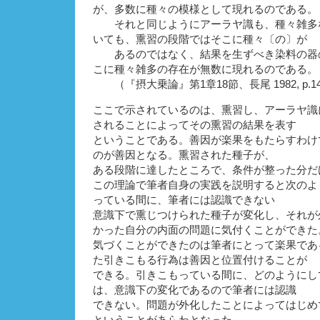
が、多数に種々の模様として現れるのである。
それと同じようにアーラヤ識も、種々雑多
いても、熏習の段階ではそこに種々〔の〕が
あるのではなく、結果を生ずべき染料の器
こに種々雑多の存在が無数に現れるのである。
（『摂大乗論』第1章18節、長尾 1982, p.1
ここで示されているのは、熏習し、アーラヤ識
されることによってその熏習の結果を表す
ということである。善因が楽果をもたらすわけ
のが善因となる。熏習された種子が、
ある段階に達したところで、条件が整った分だ
この理論で筆者自身の実践を説明すると次のよ
っている間に、筆者には認識できない
意識下で熏じつけられた種子が変化し、それが
かった自分の内面の問題に気付くことができた
気づくことができたのは筆者にとって楽果であ
た引きこもる行為は善因と位置付けることが
できる。引きこもっている間に、どのようにし
は、意識下の変化であるので筆者には認識
できない。問題が外化したことによってはじめ