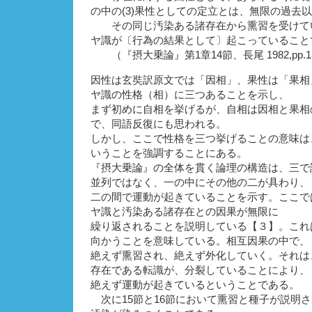
の中の(3)果性としての定立とは、無限の過去
その同じ汚染ある諸存在から熏習を受けて
ヤ識が〔行為の結果として〕起こっていること
（『摂大乗論』第1章14節、長尾 1982,pp.13
因性は玄奘訳原文では「因相」、果性は「果相
ヤ識の性格（相）に三つあることを示し、
まず初めに自相を挙げるが、自相は因相と果相
で、同語反復にも思われる。
しかし、ここで性格を三つ挙げることの意味は
いうことを強調することにある。
『摂大乗論』の全体を貫く論理の構造は、三で
並列ではなく、一の中にその他の二が具わり、
二の間で運動が起きていることを示す。ここで
ヤ識と汚染ある諸存在との因果が無限に
繰り返されることを説明している【３】。これ
向かうことを意味している。相互因果の中で、
絶えず熏習され、絶えず外化していく。それは
存在である転識が、分裂していることにより、
絶えず運動が起きているということである。
次に15節と16節において熏習と種子が説明