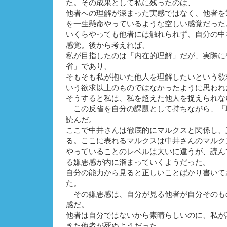
た。その成果として私に残ったのは、
他者への理解が深まった実感ではなく、他者を
を一生懸命やっているような空しい感覚だった
いくらやっても他者には触れられず、自分の中
感覚。後から考えれば、
私が目指したのは「内在的理解」だが、実際に
省」であり、
そもそも私が抱いた他人を理解したいという欲
いう欲求以上のものではなかったように思われ
そうすると私は、私を超えた他人を捉えられな
この反省を自分の課題として持ちながら、『
読んだ。
ここで中井さんは徹底的にマルクスと関係し、
る。ここに表れるマルクスは中井さんのマルク
やっていることのレベルは大いに違うが、読ん
る嫌悪感が内に溜まっていくようだった。
自分の能力から見ると正しいことばかり書いて
た。
その嫌悪感は、自分が見る他者が自分そのも
感だ。
他者は自分ではないから素晴らしいのに、私が
きた他者が死ぬようだった。