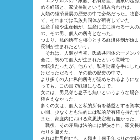
エンゲルスの『家族、私有財産、国家の起源
める経済と、家父長制という組み合わせは、
人類の経済発展の歴史の中で必然だった。牧畜
て、それまでは氏族共同体が所有していた
生産手段や生産物が、生産に主に携わる一人の
の、その男、個人の所有となった。
つまり、私的所有を核心とする経済体制が始ま
長制が生まれたという。
それは、人類が当初、氏族共同体の一メンバ
会に、初めて個人が生まれたという意味で
大転換だったが、他方で、私有財産を手にした
けだっただろう。その後の歴史の中で、
より多くの人に私的所有が認められるようにな
っても、この国で戦後になるまで、
女には、男兄弟も息子も無いというような場合
権さえなかった。
多くの女は、個人と私的所有を基盤とする資本
い間、少なくとも法的には私的所有権を持たず
また、家庭内における意思決定権も無かった。
戦後、その矛盾は法的には解決され、家父長
わりを迎えた。
それは世界的にも、人類史上何千年ぶりの大転