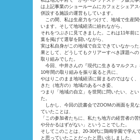
私は地元甲府で一からペレットストーブ販売事
は上記事業のショールームにカフェとシェアス
併設する施設の運営もしています。
この間、私は生産力をつけて、地域で生産関
います。そして地域経済に紛れながら、
それをつぶさに見てきました。これは11年前
葉を掲げて選挙を闘いながら、
実は私自身がこの地域で自立できていなかった
果として、どうしてもクリアーすべき課題への
取り組みでした。
今回、中井さんの『現代に生きるマルクス』
10年間の取り組みを振り返ると共に、
やはりこのまま地域経済に留まるのではなく、
きた（地方の）地域のあるべき姿、
つまり「地域の自立」を世間に問いたい、とい
た。
しかし、今回の読書会でZOOMの画面を見な
ていたことは、
「この参加者たちに、私たち地方の経営者の苦
や分かるはずがない」ということでした。
そしてこのことは、20-30代に鶏鳴学園で学
と思っていたことだったと思い出しました。