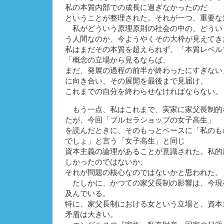
私の本質内部での成長に過ぎなかったのだ
ということが整理された。それが一つ、重要な
私がどういう原理原則の社会の中の、どうい
う人間なのか、今ようやくその大枠が見えてき
私はまだその本質を超えられず、「本質レベル
「概念の立場から見るならば、
まだ、発展の過程の前半が終わったにすぎない
に向き合い、その展開を最後まで見届け、
これまでの自分を終わらせなければならない。
もう一点、私はこれまで、実家に家父長制的
たが、今回「ブルセラショップの女子高生」
を読んだときに、そのもっとベースに「私のも
でしょ」と言う「女子高生」と同じ
資本主義の論理があることが意識された。私的
しかったのではないか、
それが問題の核心なのではないかと思われた。
たしかに、かつての家父長制の影響は、今現
及んでいる。
特に、家父長制における女という立場と、資本
矛盾は大きい。