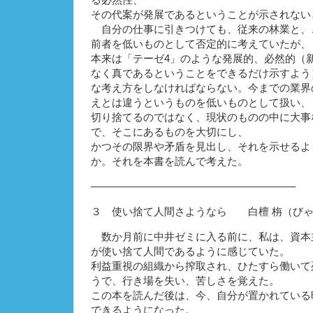
る必然性、
その代案が発展であるということが示されない
自分の仕事に引きつけても、従来の林業と、
前者を低いものとして否定的に考えていたが、
本来は「テーゼ4」のような発展的、必然的（
なく真であるということをできるだけ示すよう
な考え方をしなければならない。今までの業界
えとは違うというものを低いものとして扱い、
切り捨てるのではなく、現状のものの中に大事
で、そこにあるものを大切にし、
かつその限界や矛盾を見出し、それを示せるよ
か。それを本書を読んで考えた。
———————————————————–
３ 使い捨て人間さようなら 白檀 栴（びゃ
数か月前に中井ゼミに入る前に、私は、資本
が使い捨て人間であるように感じていた。
利益重視の組織から搾取され、ひたすら働いて
うで、行き場を失い、苦しさを覚えた。
この本を読んだ後は、今、自分が置かれている
できるようになった。